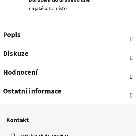
Doručení do druhého dne
na jakékoliv místo
Popis
Diskuze
Hodnocení
Ostatní informace
Z
á
Kontakt
p
a