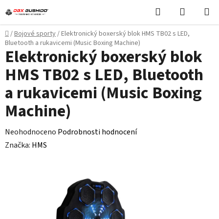
Přejít
Hledat
NÁKUPN
na
KOŠÍK
obsah
Domů
/
Bojové sporty
/
Elektronický boxerský blok HMS TB02 s LED,
Bluetooth a rukavicemi (Music Boxing Machine)
Elektronický boxerský blok
HMS TB02 s LED, Bluetooth
a rukavicemi (Music Boxing
Machine)
Průměrné
Neohodnoceno
Podrobnosti hodnocení
hodnocení
Značka:
HMS
produktu
je
0,0
z
5