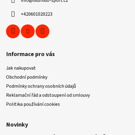
info
@
bushido-sport.cz
t
í
+420601020223
Informace pro vás
Jak nakupovat
Obchodní podmínky
Podmínky ochrany osobních údajů
Reklamační řád a odstoupení od smlouvy
Politika používání cookies
Novinky