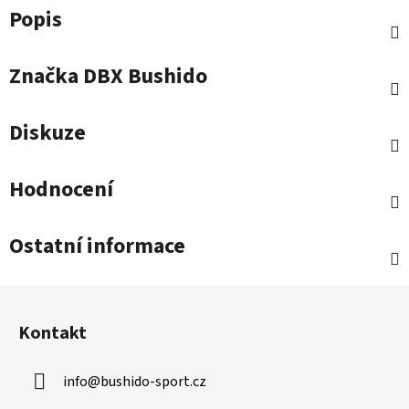
Popis
Značka
DBX Bushido
Diskuze
Hodnocení
Ostatní informace
Z
á
Kontakt
p
a
info
@
bushido-sport.cz
t