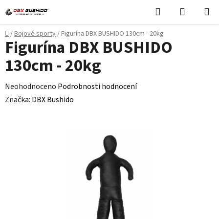
Přejít
Hledat
NÁKUPN
na
KOŠÍK
obsah
Domů
/
Bojové sporty
/
Figurína DBX BUSHIDO 130cm - 20kg
Figurína DBX BUSHIDO
130cm - 20kg
Průměrné
Neohodnoceno
Podrobnosti hodnocení
hodnocení
Značka:
DBX Bushido
produktu
je
0,0
z
5
hvězdiček.