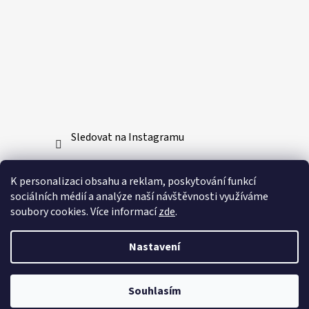
Sledovat na Instagramu
Přijímáme online platby
K personalizaci obsahu a reklam, poskytování funkcí
sociálních médií a analýze naší návštěvnosti využíváme
soubory cookies. Více informací
zde
.
Nastavení
Vytvořil Shoptet
Souhlasím
Copyright 2026
Bushido-sport.cz
. Všechna práva