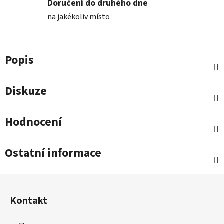
Doručení do druhého dne
na jakékoliv místo
Popis
Diskuze
Hodnocení
Ostatní informace
Z
á
Kontakt
p
a