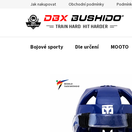
Přejít
Jak nakupovat
Obchodní podmínky
Podmínk
na
obsah
Bojové sporty
Dle určení
MOOTO