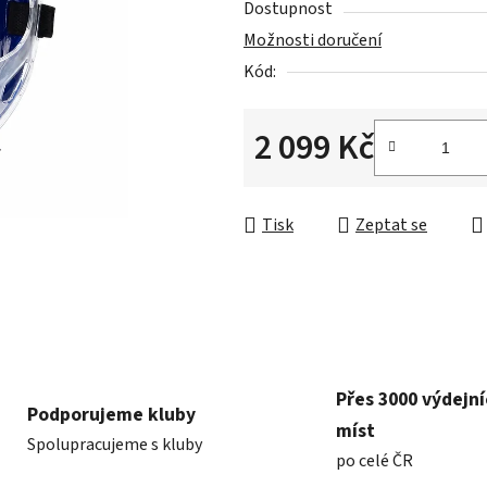
Dostupnost
je
Možnosti doručení
0,0
Kód:
z
5
hvězdiček.
2 099 Kč
Měrná cena:
Tisk
Zeptat se
Přes 3000 výdejn
Podporujeme kluby
míst
Spolupracujeme s kluby
po celé ČR