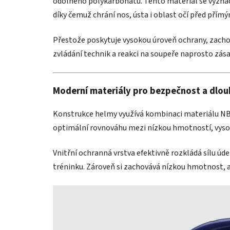
odolného polykarbonátu. Tento materiál se vyznač
díky čemuž chrání nos, ústa i oblast očí před přímý
Přestože poskytuje vysokou úroveň ochrany, zachov
zvládání technik a reakci na soupeře naprosto zása
Moderní materiály pro bezpečnost a dlou
Konstrukce helmy využívá kombinaci materiálu NBR
optimální rovnováhu mezi nízkou hmotností, vyso
Vnitřní ochranná vrstva efektivně rozkládá sílu ú
tréninku. Zároveň si zachovává nízkou hmotnost,