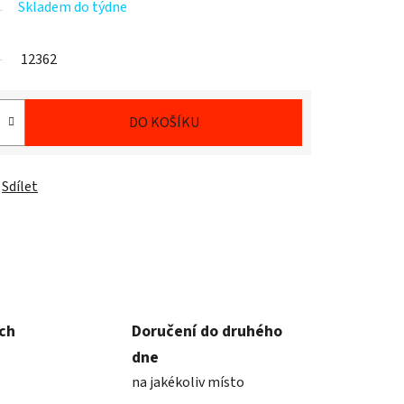
Skladem do týdne
12362
DO KOŠÍKU
Sdílet
ích
Doručení do druhého
dne
na jakékoliv místo