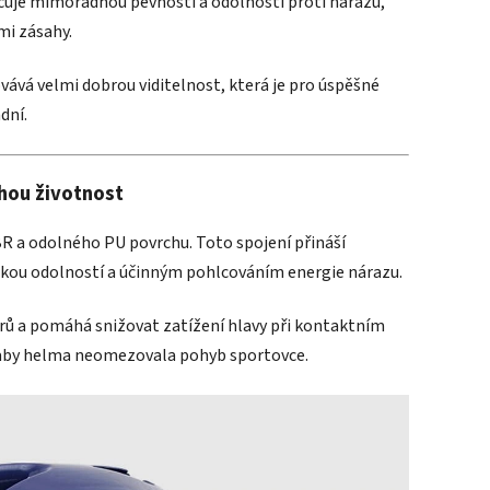
uje mimořádnou pevností a odolností proti nárazu,
mi zásahy.
ává velmi dobrou viditelnost, která je pro úspěšné
dní.
hou životnost
 a odolného PU povrchu. Toto spojení přináší
kou odolností a účinným pohlcováním energie nárazu.
derů a pomáhá snižovat zatížení hlavy při kontaktním
 aby helma neomezovala pohyb sportovce.