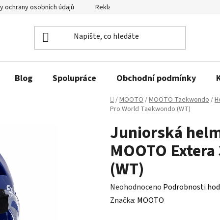
y ochrany osobních údajů
Reklamační řád a odstoupení od smlouvy
Blog
Spolupráce
Obchodní podmínky
Domů
/
MOOTO
/
MOOTO Taekwondo
/
H
Pro World Taekwondo (WT)
Juniorská helm
MOOTO Extera 
(WT)
Průměrné
Neohodnoceno
Podrobnosti hod
hodnocení
Značka:
MOOTO
produktu