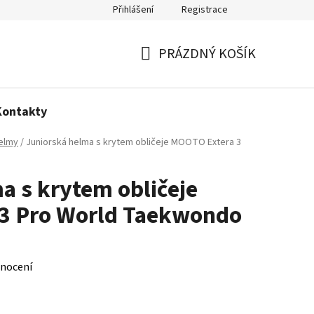
Přihlášení
Registrace
Politika používání cookies
PRÁZDNÝ KOŠÍK
NÁKUPNÍ
KOŠÍK
Kontakty
elmy
/
Juniorská helma s krytem obličeje MOOTO Extera 3
a s krytem obličeje
3 Pro World Taekwondo
nocení