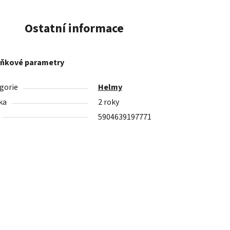
Ostatní informace
ňkové parametry
gorie
Helmy
ka
2 roky
5904639197771