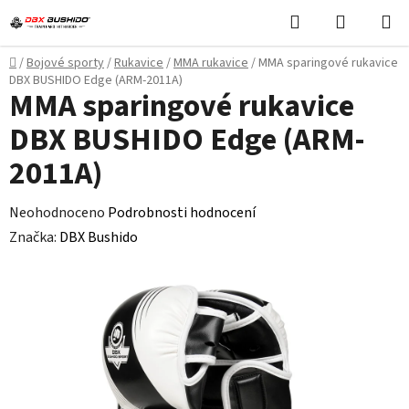
Přejít
Hledat
NÁKUPN
na
KOŠÍK
obsah
Domů
/
Bojové sporty
/
Rukavice
/
MMA rukavice
/
MMA sparingové rukavice
DBX BUSHIDO Edge (ARM-2011A)
MMA sparingové rukavice
DBX BUSHIDO Edge (ARM-
2011A)
Průměrné
Neohodnoceno
Podrobnosti hodnocení
hodnocení
Značka:
DBX Bushido
produktu
je
0,0
z
5
hvězdiček.