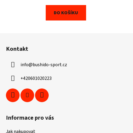
DO KOŠÍKU
Z
á
Kontakt
p
a
info
@
bushido-sport.cz
t
í
+420601020223
Informace pro vás
Jak nakupovat