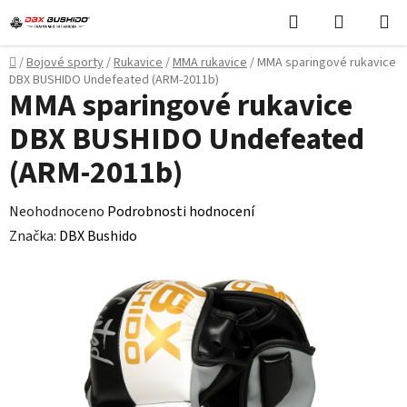
Přejít
Hledat
NÁKUPN
na
KOŠÍK
obsah
Domů
/
Bojové sporty
/
Rukavice
/
MMA rukavice
/
MMA sparingové rukavice
DBX BUSHIDO Undefeated (ARM-2011b)
MMA sparingové rukavice
DBX BUSHIDO Undefeated
(ARM-2011b)
Průměrné
Neohodnoceno
Podrobnosti hodnocení
hodnocení
Značka:
DBX Bushido
produktu
je
0,0
z
5
hvězdiček.