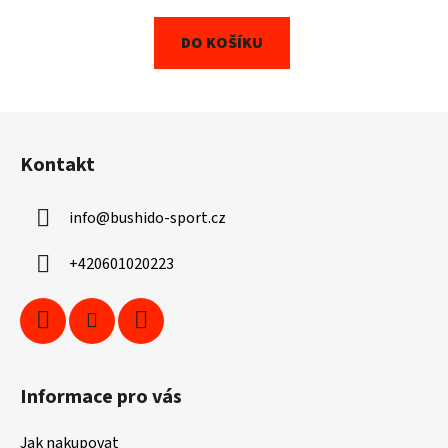
DO KOŠÍKU
Z
á
Kontakt
p
a
info
@
bushido-sport.cz
t
í
+420601020223
Informace pro vás
Jak nakupovat