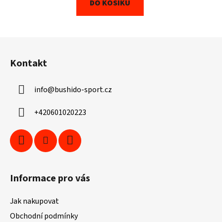
DO KOŠÍKU
Z
á
Kontakt
p
a
info
@
bushido-sport.cz
t
í
+420601020223
Informace pro vás
Jak nakupovat
Obchodní podmínky