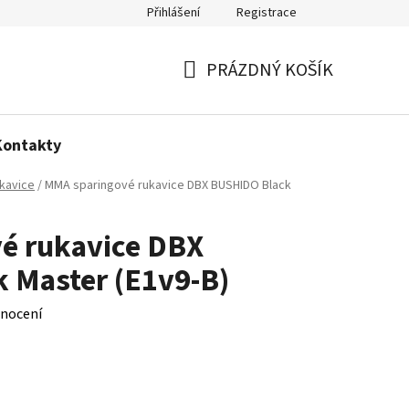
Přihlášení
Registrace
Politika používání cookies
PRÁZDNÝ KOŠÍK
NÁKUPNÍ
KOŠÍK
Kontakty
kavice
/
MMA sparingové rukavice DBX BUSHIDO Black
é rukavice DBX
 Master (E1v9-B)
nocení