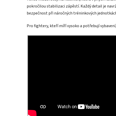
pokročilou stabilizaci zápěstí. Každý detail je na
bezpečnost při náročných tréninkových jednotkác
Pro fightery, kteří míří vysoko a potřebují vybavení