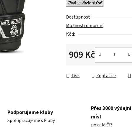
0,0
z
5
Dostupnost
hvězdiček.
Možnosti doručení
Kód:
909 Kč
Měrná cena:
Tisk
Zeptat se
Přes 3000 výdejn
Podporujeme kluby
míst
Spolupracujeme s kluby
po celé ČR