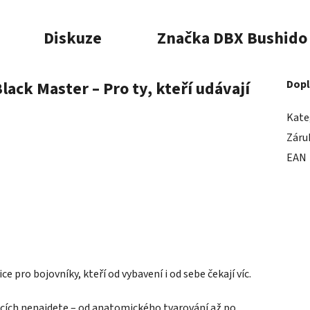
Diskuze
Značka
DBX Bushido
ack Master – Pro ty, kteří udávají
Dopl
Kate
Záru
EAN
ce pro bojovníky, kteří od vybavení i od sebe čekají víc.
vicích nenajdete – od anatomického tvarování až po