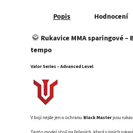
Popis
Hodnocení
🥋
Rukavice MMA sparingové – Bl
tempo
Valor Series – Advanced Level
V boji nejde jen o ochranu.
Black Master
jsou rukavi
Tento model stojí na řešeních, která v jiných ruka