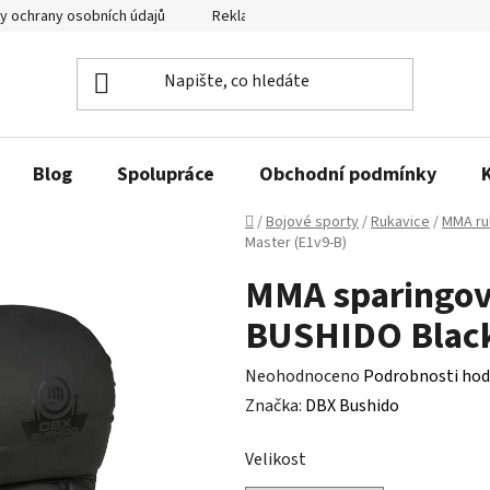
y ochrany osobních údajů
Reklamační řád a odstoupení od smlouvy
Blog
Spolupráce
Obchodní podmínky
Domů
/
Bojové sporty
/
Rukavice
/
MMA ru
Master (E1v9-B)
MMA sparingov
BUSHIDO Black
Průměrné
Neohodnoceno
Podrobnosti hod
hodnocení
Značka:
DBX Bushido
produktu
Velikost
je