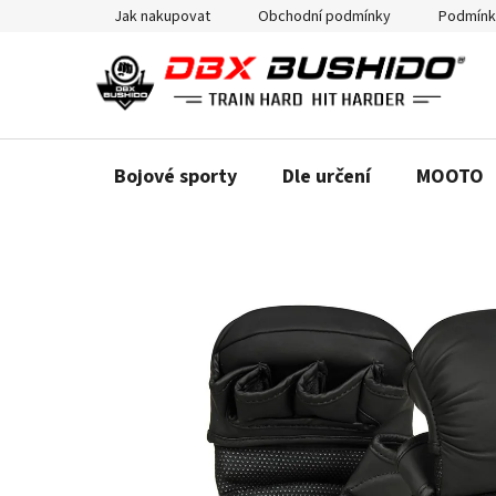
Přejít
Jak nakupovat
Obchodní podmínky
Podmínk
na
obsah
Bojové sporty
Dle určení
MOOTO