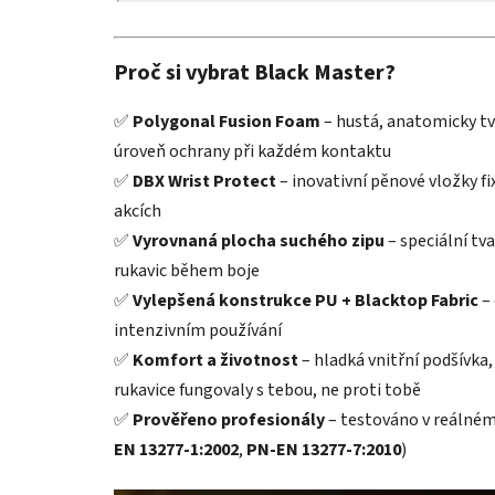
Proč si vybrat Black Master?
✅
Polygonal Fusion Foam
– hustá, anatomicky tv
úroveň ochrany při každém kontaktu
✅
DBX Wrist Protect
– inovativní pěnové vložky fix
akcích
✅
Vyrovnaná plocha suchého zipu
– speciální tv
rukavic během boje
✅
Vylepšená konstrukce PU + Blacktop Fabric
– 
intenzivním používání
✅
Komfort a životnost
– hladká vnitřní podšívka,
rukavice fungovaly s tebou, ne proti tobě
✅
Prověřeno profesionály
– testováno v reálném 
EN 13277-1:2002
,
PN-EN 13277-7:2010
)