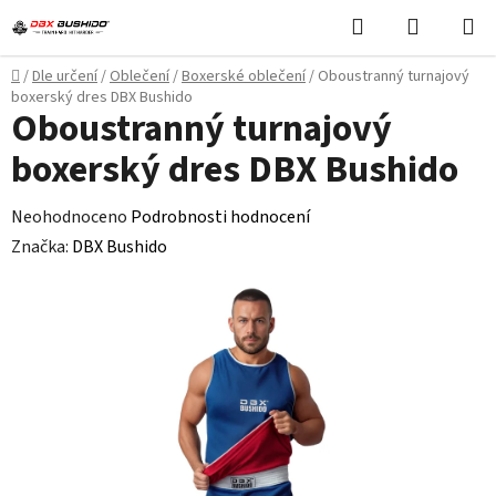
Přejít
Hledat
NÁKUPN
na
KOŠÍK
obsah
Domů
/
Dle určení
/
Oblečení
/
Boxerské oblečení
/
Oboustranný turnajový
boxerský dres DBX Bushido
Oboustranný turnajový
boxerský dres DBX Bushido
Průměrné
Neohodnoceno
Podrobnosti hodnocení
hodnocení
Značka:
DBX Bushido
produktu
je
0,0
z
5
hvězdiček.