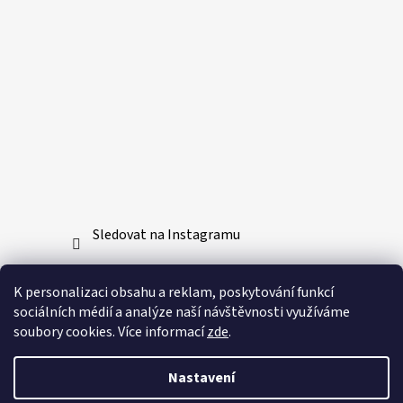
Sledovat na Instagramu
Přijímáme online platby
K personalizaci obsahu a reklam, poskytování funkcí
sociálních médií a analýze naší návštěvnosti využíváme
soubory cookies. Více informací
zde
.
Nastavení