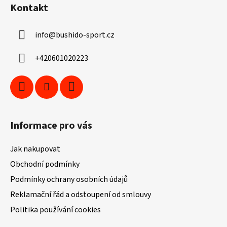
á
Kontakt
p
a
info
@
bushido-sport.cz
t
í
+420601020223
Informace pro vás
Jak nakupovat
Obchodní podmínky
Podmínky ochrany osobních údajů
Reklamační řád a odstoupení od smlouvy
Politika používání cookies