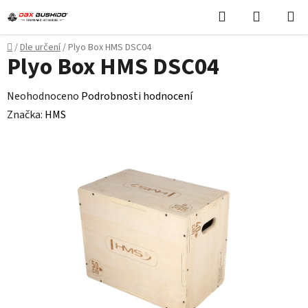
Přejít
Hledat
NÁKUPN
na
KOŠÍK
obsah
Domů
/
Dle určení
/
Plyo Box HMS DSC04
Plyo Box HMS DSC04
Průměrné
Neohodnoceno
Podrobnosti hodnocení
hodnocení
Značka:
HMS
produktu
je
0,0
z
5
hvězdiček.