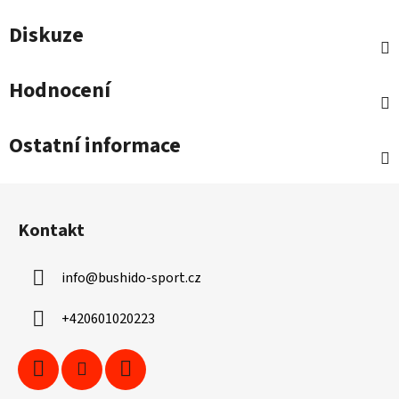
Diskuze
Hodnocení
Ostatní informace
Z
á
Kontakt
p
a
info
@
bushido-sport.cz
t
í
+420601020223