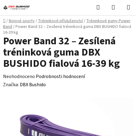
Přejít
Hledat
NÁKUPN
na
KOŠÍK
obsah
Domů
/
Bojové sporty
/
Tréninkové příslušenství
/
Tréninkové gumy Power
Band
/
Power Band 32 – Zesílená tréninková guma DBX BUSHIDO fialová
16-39 kg
Power Band 32 – Zesílená
tréninková guma DBX
BUSHIDO fialová 16-39 kg
Průměrné
Neohodnoceno
Podrobnosti hodnocení
hodnocení
Značka:
DBX Bushido
produktu
je
0,0
z
5
hvězdiček.