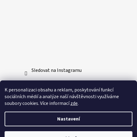
Sledovat na Instagramu
Přijímáme online platby
K personalizaci obsahu a reklam, poskytování funkcí
sociálních médií a analýze naší návštěvnosti využíváme
soubory cookies. Více informací
zde
.
Nastavení
Vytvořil Shoptet