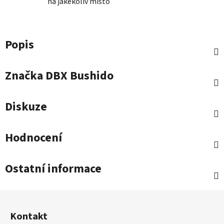
na jakékoliv místo
Popis
Značka
DBX Bushido
Diskuze
Hodnocení
Ostatní informace
Z
á
Kontakt
p