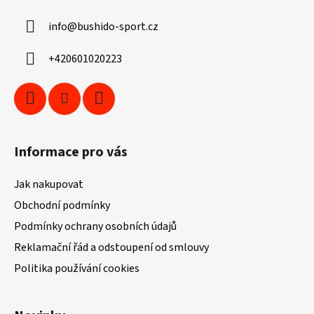
a
info
@
bushido-sport.cz
t
í
+420601020223
Informace pro vás
Jak nakupovat
Obchodní podmínky
Podmínky ochrany osobních údajů
Reklamační řád a odstoupení od smlouvy
Politika používání cookies