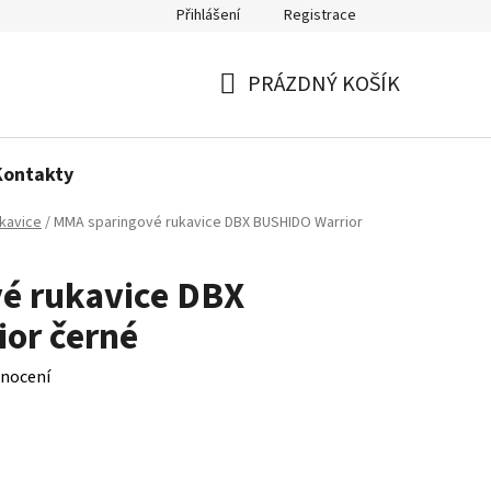
Přihlášení
Registrace
Politika používání cookies
PRÁZDNÝ KOŠÍK
NÁKUPNÍ
KOŠÍK
Kontakty
kavice
/
MMA sparingové rukavice DBX BUSHIDO Warrior
é rukavice DBX
or černé
nocení