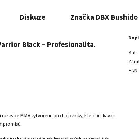
Diskuze
Značka
DBX Bushido
Dopl
rrior Black – Profesionalita.
Kate
Záru
EAN
 rukavice MMA vytvořené pro bojovníky, kteří očekávají
ompromisů.