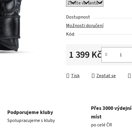
0,0
z
5
Dostupnost
hvězdiček.
Možnosti doručení
Kód:
1 399 Kč
Měrná cena:
Tisk
Zeptat se
Přes 3000 výdejn
Podporujeme kluby
míst
Spolupracujeme s kluby
po celé ČR