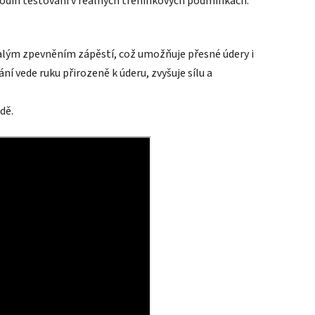
hodin testování v reálných tréninkových podmínkách.
alým zpevněním zápěstí, což umožňuje přesné údery i
 vede ruku přirozeně k úderu, zvyšuje sílu a
dě.