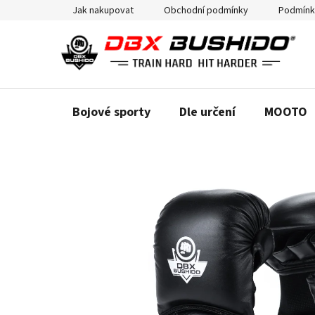
Přejít
Jak nakupovat
Obchodní podmínky
Podmínk
na
obsah
Bojové sporty
Dle určení
MOOTO