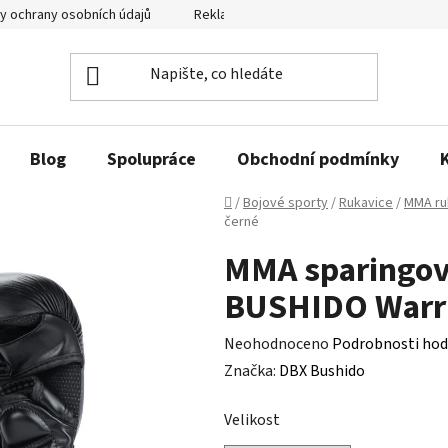
y ochrany osobních údajů
Reklamační řád a odstoupení od smlouvy
Blog
Spolupráce
Obchodní podmínky
Domů
/
Bojové sporty
/
Rukavice
/
MMA ru
černé
MMA sparingov
BUSHIDO Warri
Průměrné
Neohodnoceno
Podrobnosti hod
hodnocení
Značka:
DBX Bushido
produktu
Velikost
je