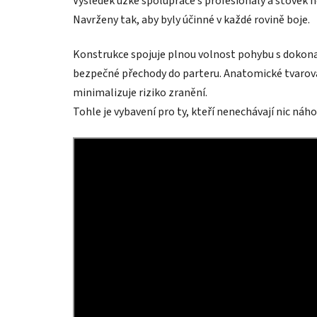
Výsledek úzké spolupráce s profesionály a stovek 
Navrženy tak, aby byly účinné v každé rovině boje.
Konstrukce spojuje plnou volnost pohybu s dokon
bezpečné přechody do parteru. Anatomické tvarování
minimalizuje riziko zranění.
Tohle je vybavení pro ty, kteří nenechávají nic náho