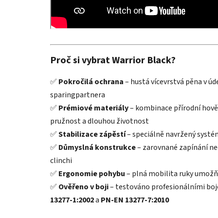
Proč si vybrat Warrior Black?
✅
Pokročilá ochrana
– hustá vícevrstvá pěna v úd
sparingpartnera
✅
Prémiové materiály
– kombinace přírodní hověz
pružnost a dlouhou životnost
✅
Stabilizace zápěstí
– speciálně navržený systém
✅
Důmyslná konstrukce
– zarovnané zapínání neo
clinchi
✅
Ergonomie pohybu
– plná mobilita ruky umožň
✅
Ověřeno v boji
– testováno profesionálními boj
13277-1:2002
a
PN-EN 13277-7:2010