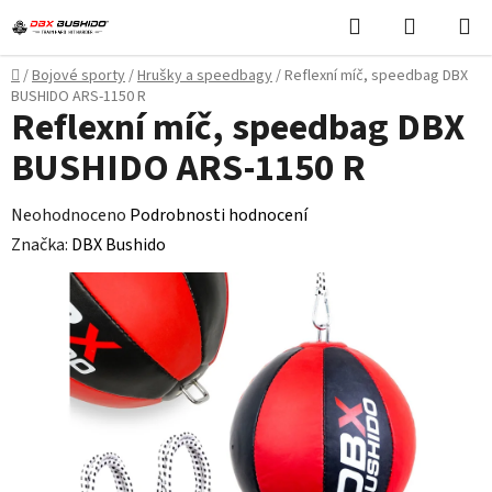
Přejít
Hledat
NÁKUPN
na
KOŠÍK
obsah
Domů
/
Bojové sporty
/
Hrušky a speedbagy
/
Reflexní míč, speedbag DBX
BUSHIDO ARS-1150 R
Reflexní míč, speedbag DBX
BUSHIDO ARS-1150 R
Průměrné
Neohodnoceno
Podrobnosti hodnocení
hodnocení
Značka:
DBX Bushido
produktu
je
0,0
z
5
hvězdiček.