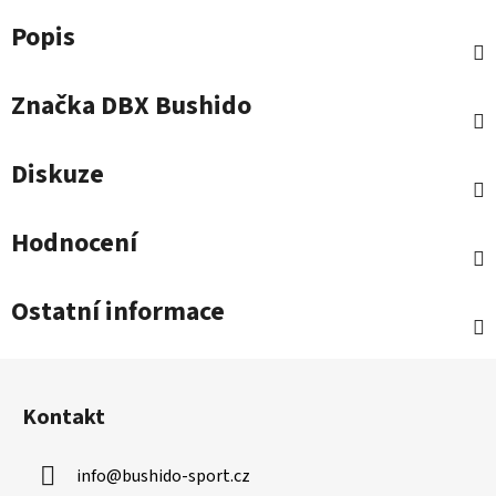
Popis
Značka
DBX Bushido
Diskuze
Hodnocení
Ostatní informace
Z
á
Kontakt
p
a
info
@
bushido-sport.cz
t