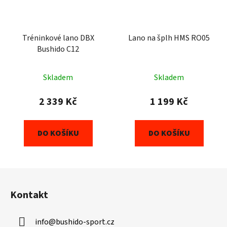
Tréninkové lano DBX
Lano na šplh HMS RO05
Bushido C12
Skladem
Skladem
2 339 Kč
1 199 Kč
DO KOŠÍKU
DO KOŠÍKU
Z
á
Kontakt
p
a
info
@
bushido-sport.cz
t