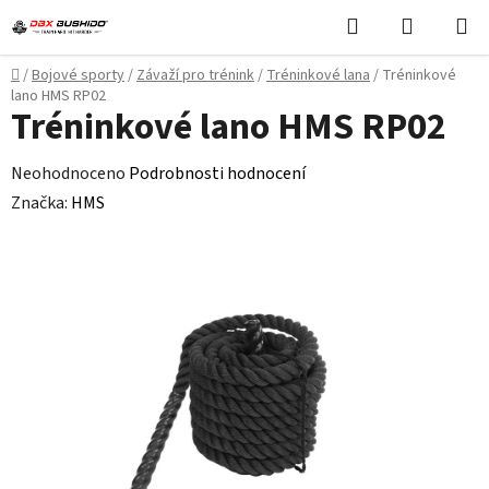
Přejít
Hledat
NÁKUPN
na
KOŠÍK
obsah
Domů
/
Bojové sporty
/
Závaží pro trénink
/
Tréninkové lana
/
Tréninkové
lano HMS RP02
Tréninkové lano HMS RP02
Průměrné
Neohodnoceno
Podrobnosti hodnocení
hodnocení
Značka:
HMS
produktu
je
0,0
z
5
hvězdiček.