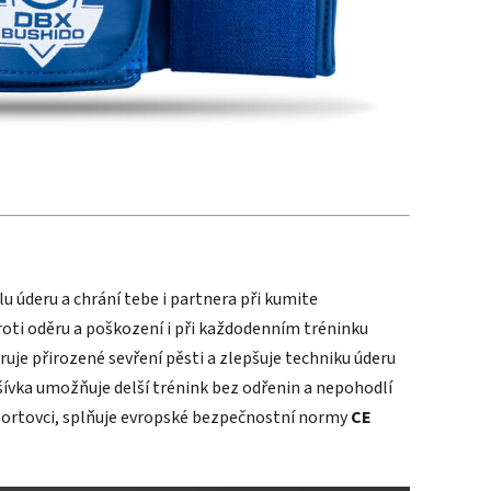
lu úderu a chrání tebe i partnera při kumite
roti oděru a poškození i při každodenním tréninku
uje přirozené sevření pěsti a zlepšuje techniku úderu
ívka umožňuje delší trénink bez odřenin a nepohodlí
portovci, splňuje evropské bezpečnostní normy
CE