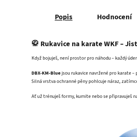
Popis
Hodnocení
🥋
Rukavice na karate WKF – Jis
Když bojuješ, není prostor pro náhodu – každý úder 
DBX-KM-Blue
jsou rukavice navržené pro karate – 
Silná vrstva ochranné pěny pohlcuje náraz, zatímc
Ať už trénuješ formy, kumite nebo se připravuješ n