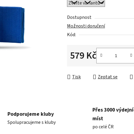
0,0
z
5
Dostupnost
hvězdiček.
Možnosti doručení
Kód:
579 Kč
Měrná cena:
Tisk
Zeptat se
Přes 3000 výdejn
Podporujeme kluby
míst
Spolupracujeme s kluby
po celé ČR