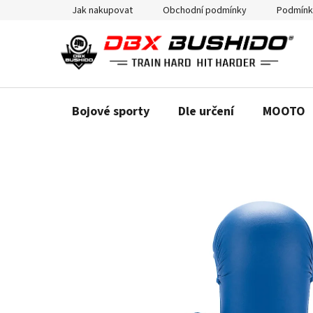
Přejít
Jak nakupovat
Obchodní podmínky
Podmínk
na
obsah
Bojové sporty
Dle určení
MOOTO