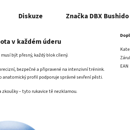
Diskuze
Značka
DBX Bushido
Dopl
tota v každém úderu
Kate
musí být přesný, každý blok cílený.
Záru
EAN
precizní, bezpečné a připravené na intenzivní trénink.
o anatomický profil podporuje správné sevření pěsti.
a zkoušky – tyto rukavice tě nezklamou.