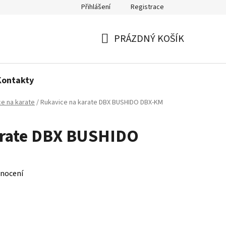
Přihlášení
Registrace
Politika používání cookies
PRÁZDNÝ KOŠÍK
NÁKUPNÍ
KOŠÍK
Kontakty
e na karate
/
Rukavice na karate DBX BUSHIDO DBX-KM
arate DBX BUSHIDO
nocení