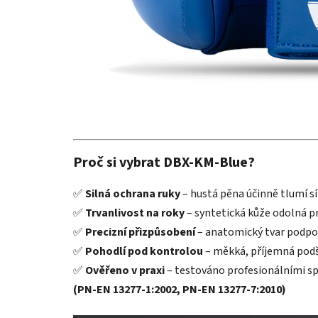
Proč si vybrat DBX-KM-Blue?
✅
Silná ochrana ruky
– hustá pěna účinně tlumí sí
✅
Trvanlivost na roky
– syntetická kůže odolná p
✅
Precizní přizpůsobení
– anatomický tvar podpor
✅
Pohodlí pod kontrolou
– měkká, příjemná podš
✅
Ověřeno v praxi
– testováno profesionálními s
(PN-EN 13277-1:2002, PN-EN 13277-7:2010)