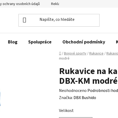
y ochrany osobních údajů
Reklamační řád a odstoupení od smlouvy
Blog
Spolupráce
Obchodní podmínky
Domů
/
Bojové sporty
/
Rukavice
/
Rukavic
modré
Rukavice na k
DBX-KM modré
Průměrné
Neohodnoceno
Podrobnosti hod
hodnocení
Značka:
DBX Bushido
produktu
Velikost
je