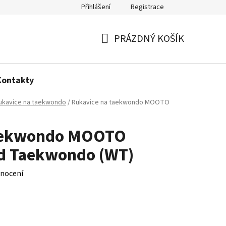
Přihlášení
Registrace
Politika používání cookies
PRÁZDNÝ KOŠÍK
NÁKUPNÍ
KOŠÍK
Kontakty
ukavice na taekwondo
/
Rukavice na taekwondo MOOTO
taekwondo MOOTO
d Taekwondo (WT)
nocení