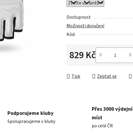
0,0
z
5
Dostupnost
hvězdiček.
Možnosti doručení
Kód:
829 Kč
Měrná cena:
Tisk
Zeptat se
Přes 3000 výdejn
Podporujeme kluby
míst
Spolupracujeme s kluby
po celé ČR