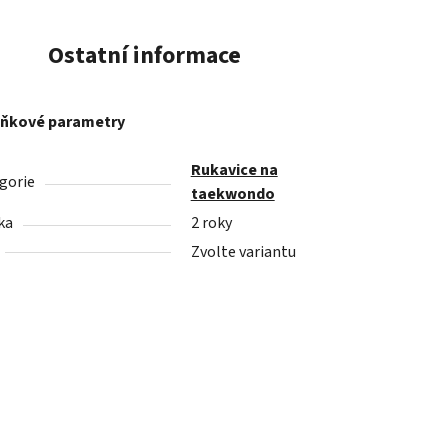
Ostatní informace
ňkové parametry
Rukavice na
gorie
taekwondo
ka
2 roky
Zvolte variantu