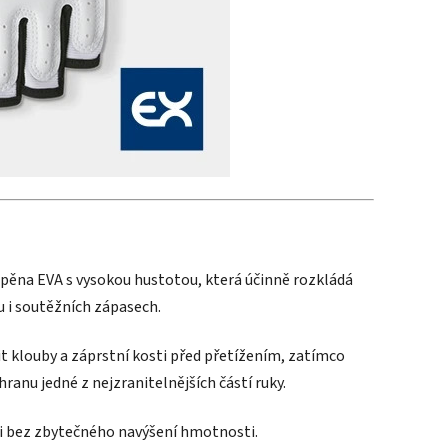
 pěna EVA s vysokou hustotou, která účinně rozkládá
u i soutěžních zápasech.
 klouby a záprstní kosti před přetížením, zatímco
ranu jedné z nejzranitelnějších částí ruky.
i bez zbytečného navýšení hmotnosti.