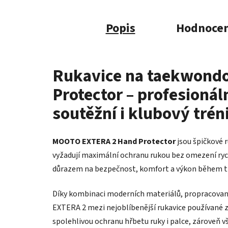
Popis
Hodnocen
Rukavice na taekwon
Protector – profesionál
soutěžní i klubový trén
MOOTO EXTERA 2 Hand Protector
jsou špičkové 
vyžadují maximální ochranu rukou bez omezení rych
důrazem na bezpečnost, komfort a výkon během tr
Díky kombinaci moderních materiálů, propracované 
EXTERA 2 mezi nejoblíbenější rukavice používané 
spolehlivou ochranu hřbetu ruky i palce, zároveň vš