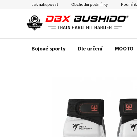
Přejít
Jak nakupovat
Obchodní podmínky
Podmínk
na
obsah
Bojové sporty
Dle určení
MOOTO