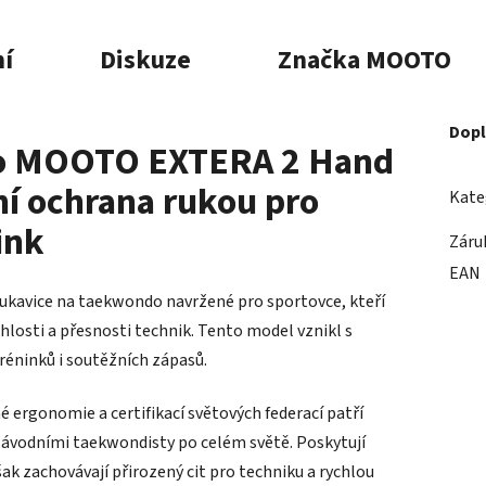
í
Diskuze
Značka
MOOTO
Dopl
do MOOTO EXTERA 2 Hand
ní ochrana rukou pro
Kate
ink
Záru
EAN
rukavice na taekwondo navržené pro sportovce, kteří
losti a přesnosti technik. Tento model vznikl s
éninků i soutěžních zápasů.
ergonomie a certifikací světových federací patří
závodními taekwondisty po celém světě. Poskytují
ak zachovávají přirozený cit pro techniku a rychlou