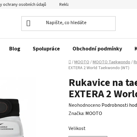
y ochrany osobních údajů
Reklamační řád a odstoupení od smlouvy
Blog
Spolupráce
Obchodní podmínky
Domů
/
MOOTO
/
MOOTO Taekwondo
/
R
EXTERA 2 World Taekwondo (WT)
Rukavice na 
EXTERA 2 Worl
Průměrné
Neohodnoceno
Podrobnosti hod
hodnocení
Značka:
MOOTO
produktu
Velikost
je