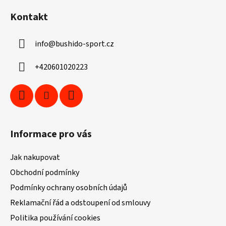
á
Kontakt
p
a
info
@
bushido-sport.cz
t
í
+420601020223
Informace pro vás
Jak nakupovat
Obchodní podmínky
Podmínky ochrany osobních údajů
Reklamační řád a odstoupení od smlouvy
Politika používání cookies