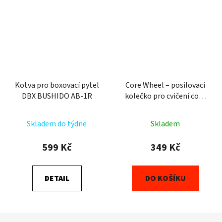
Kotva pro boxovací pytel
Core Wheel – posilovací
DBX BUSHIDO AB-1R
kolečko pro cvičení core
svalů DBX Bushido
Skladem do týdne
Skladem
599 Kč
349 Kč
DETAIL
DO KOŠÍKU
Z