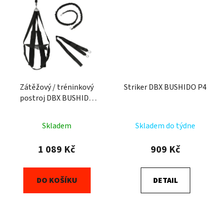
Zátěžový / tréninkový
Striker DBX BUSHIDO P4
postroj DBX BUSHIDO
DBX P1 Strenght Harness
Skladem
Skladem do týdne
1 089 Kč
909 Kč
DO KOŠÍKU
DETAIL