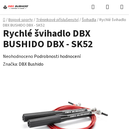
Přejít
Hledat
NÁKUPN
na
KOŠÍK
obsah
Domů
/
Bojové sporty
/
Tréninkové příslušenství
/
Švihadla
/
Rychlé švihadlo
DBX BUSHIDO DBX - SK52
Rychlé švihadlo DBX
BUSHIDO DBX - SK52
Průměrné
Neohodnoceno
Podrobnosti hodnocení
hodnocení
Značka:
DBX Bushido
produktu
je
0,0
z
5
hvězdiček.