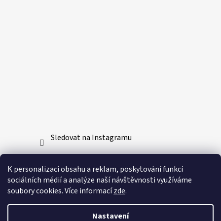
Sledovat na Instagramu
Přijímáme online platby
K personalizaci obsahu a reklam, poskytování funkcí
sociálních médií a analýze naší návštěvnosti využíváme
soubory cookies. Více informací
zde
.
Nastavení