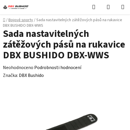
Přejít
Hledat
NÁKUPN
na
KOŠÍK
obsah
Domů
/
Bojové sporty
/
Sada nastavitelných zátěžových pásů na rukavice
DBX BUSHIDO DBX-WWS
Sada nastavitelných
zátěžových pásů na rukavice
DBX BUSHIDO DBX-WWS
Průměrné
Neohodnoceno
Podrobnosti hodnocení
hodnocení
Značka:
DBX Bushido
produktu
je
0,0
z
5
hvězdiček.