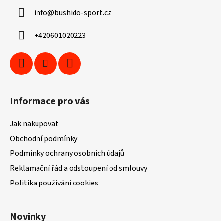
a
info
@
bushido-sport.cz
t
í
+420601020223
Informace pro vás
Jak nakupovat
Obchodní podmínky
Podmínky ochrany osobních údajů
Reklamační řád a odstoupení od smlouvy
Politika používání cookies
Novinky