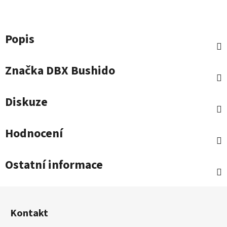
Popis
Značka
DBX Bushido
Diskuze
Hodnocení
Ostatní informace
Z
á
Kontakt
p