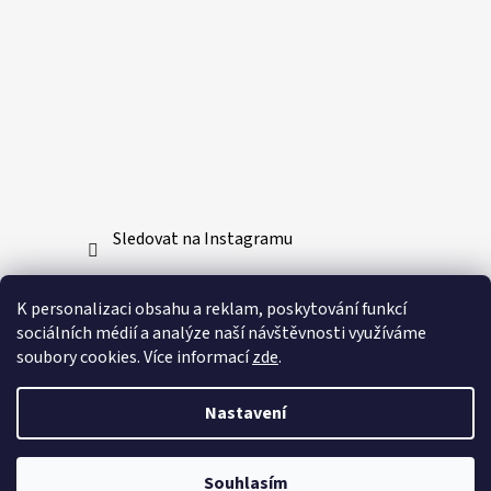
Sledovat na Instagramu
Přijímáme online platby
K personalizaci obsahu a reklam, poskytování funkcí
sociálních médií a analýze naší návštěvnosti využíváme
soubory cookies. Více informací
zde
.
Nastavení
Vytvořil Shoptet
Souhlasím
Copyright 2026
Bushido-sport.cz
. Všechna práva