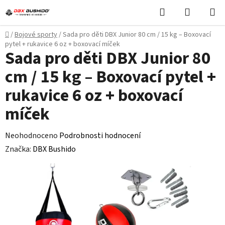
Přejít
Hledat
NÁKUPN
na
KOŠÍK
obsah
Domů
/
Bojové sporty
/
Sada pro děti DBX Junior 80 cm / 15 kg – Boxovací
pytel + rukavice 6 oz + boxovací míček
Sada pro děti DBX Junior 80
cm / 15 kg – Boxovací pytel +
rukavice 6 oz + boxovací
míček
Průměrné
Neohodnoceno
Podrobnosti hodnocení
hodnocení
Značka:
DBX Bushido
produktu
je
0,0
z
5