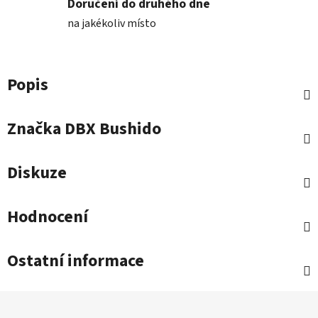
Doručení do druhého dne
na jakékoliv místo
Popis
Značka
DBX Bushido
Diskuze
Hodnocení
Ostatní informace
Z
á