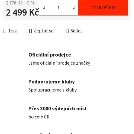
2 776 Kč
–9 %
DO KOŠÍKU
2 499 Kč
Měrná cena:
Tisk
Zeptat se
Sdílet
Oficiální prodejce
Jsme oficiální prodejce značky
Podporujeme kluby
Spolupracujeme s kluby
Přes 3000 výdejních míst
po celé ČR