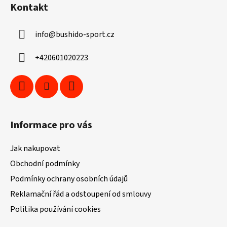
Kontakt
p
a
info
@
bushido-sport.cz
t
í
+420601020223
Informace pro vás
Jak nakupovat
Obchodní podmínky
Podmínky ochrany osobních údajů
Reklamační řád a odstoupení od smlouvy
Politika používání cookies