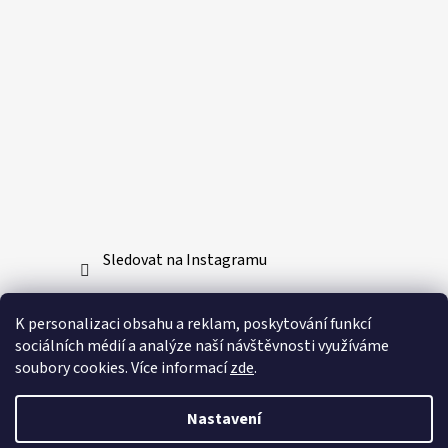
Sledovat na Instagramu
Přijímáme online platby
K personalizaci obsahu a reklam, poskytování funkcí
sociálních médií a analýze naší návštěvnosti využíváme
soubory cookies. Více informací
zde
.
Nastavení