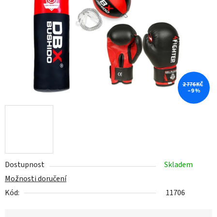
hvězdiček.
2 776 KČ
–9 %
Dostupnost
Skladem
Možnosti doručení
Kód:
11706