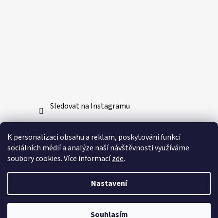
Sledovat na Instagramu
Přijímáme online platby
K personalizaci obsahu a reklam, poskytování funkcí
sociálních médií a analýze naší návštěvnosti využíváme
soubory cookies. Více informací
zde
.
Nastavení
Vytvořil Shoptet
Souhlasím
Copyright 2026
Bushido-sport.cz
. Všechna práva