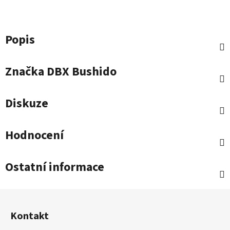
Popis
Značka
DBX Bushido
Diskuze
Hodnocení
Ostatní informace
Z
á
Kontakt
p