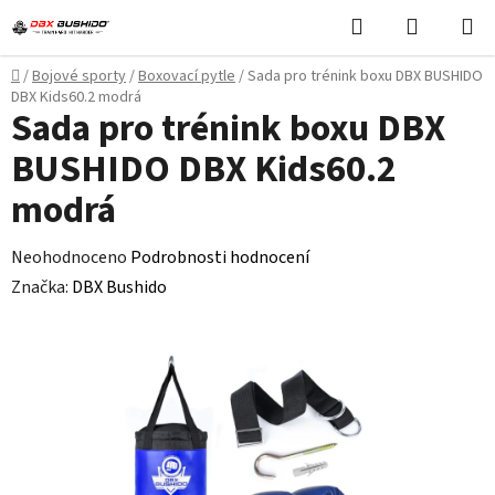
Přejít
Hledat
NÁKUPN
na
KOŠÍK
obsah
Domů
/
Bojové sporty
/
Boxovací pytle
/
Sada pro trénink boxu DBX BUSHIDO
DBX Kids60.2 modrá
Sada pro trénink boxu DBX
BUSHIDO DBX Kids60.2
modrá
Průměrné
Neohodnoceno
Podrobnosti hodnocení
hodnocení
Značka:
DBX Bushido
produktu
je
0,0
z
5
hvězdiček.