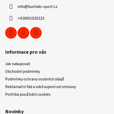
a
info
@
bushido-sport.cz
t
í
+420601020223
Informace pro vás
Jak nakupovat
Obchodní podmínky
Podmínky ochrany osobních údajů
Reklamační řád a odstoupení od smlouvy
Politika používání cookies
Novinky