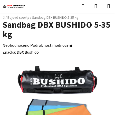
Přejít
Hledat
NÁKUPN
na
KOŠÍK
obsah
Domů
/
Bojové sporty
/
Sandbag DBX BUSHIDO 5-35 kg
Sandbag DBX BUSHIDO 5-35
kg
Průměrné
Neohodnoceno
Podrobnosti hodnocení
hodnocení
Značka:
DBX Bushido
produktu
je
0,0
z
5
hvězdiček.