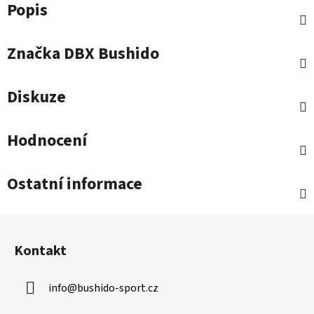
Popis
Značka
DBX Bushido
Diskuze
Hodnocení
Ostatní informace
Z
á
Kontakt
p
a
info
@
bushido-sport.cz
t
í