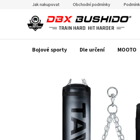
Přejít
Jak nakupovat
Obchodní podmínky
Podmínk
na
obsah
Bojové sporty
Dle určení
MOOTO