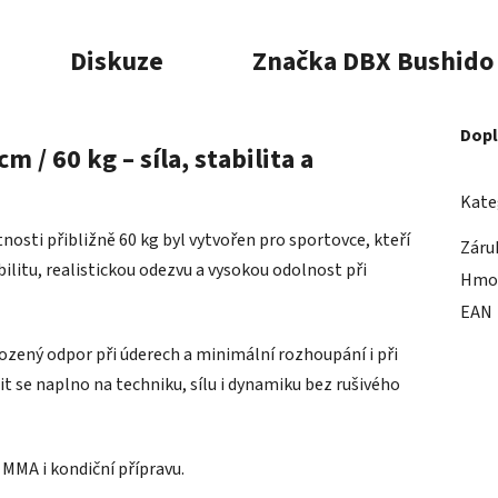
Diskuze
Značka
DBX Bushido
Dopl
 / 60 kg – síla, stabilita a
Kate
osti přibližně 60 kg byl vytvořen pro sportovce, kteří
Záru
litu, realistickou odezvu a vysokou odolnost při
Hmo
EAN
ozený odpor při úderech a minimální rozhoupání i při
t se naplno na techniku, sílu i dynamiku bez rušivého
, MMA i kondiční přípravu.