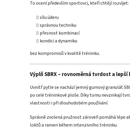
To ocení především sportovci, kteří chtějí rozvíjet:
sílu úderu
správnou techniku
přesnost kombinací
kondici a dynamiku
bez kompromisů v kvalitě tréninku.
Výplň SBRX – rovnoměrná tvrdost a lepší
Uvnitř pytle se nachází jemný gumový granulát SB
po celé tréninkové ploše. Díky tomu nevznikají tvr
vlastnosti i při dlouhodobém používání.
Správně zvolená pružnost zároveň pomáhá lépe abso
loktů a ramen během intenzivního tréninku.