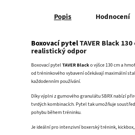
Popis
Hodnocení
Boxovací pytel
TAVER Black 130 cm
realistický odpor
Boxovací pytel
TAVER Black
o výšce 130 cm a hmotn
od tréninkového vybavení očekávají maximální stabi
každodenním používání.
Díky výplni z gumového granulátu SBRX nabízí přir
tvrdých kombinacích. Pytel tak umožňuje soustředi
pohybu během tréninku.
Je ideální pro intenzivní boxerský trénink, kickbox