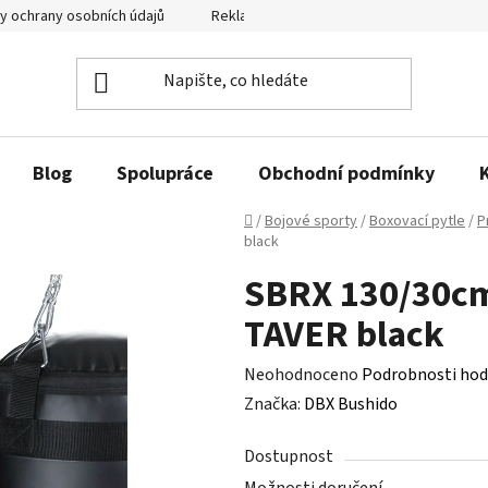
y ochrany osobních údajů
Reklamační řád a odstoupení od smlouvy
Blog
Spolupráce
Obchodní podmínky
Domů
/
Bojové sporty
/
Boxovací pytle
/
P
black
SBRX 130/30cm
TAVER black
Průměrné
Neohodnoceno
Podrobnosti hod
hodnocení
Značka:
DBX Bushido
produktu
Dostupnost
je