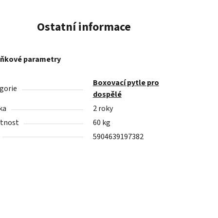
Ostatní informace
ňkové parametry
Boxovací pytle pro
gorie
dospělé
ka
2 roky
tnost
60 kg
5904639197382