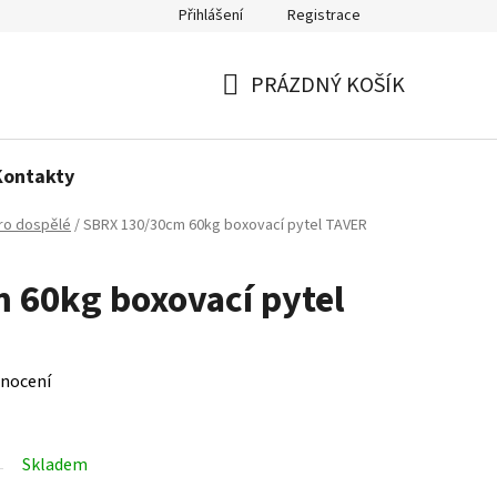
Přihlášení
Registrace
Politika používání cookies
PRÁZDNÝ KOŠÍK
NÁKUPNÍ
KOŠÍK
Kontakty
ro dospělé
/
SBRX 130/30cm 60kg boxovací pytel TAVER
 60kg boxovací pytel
nocení
Skladem