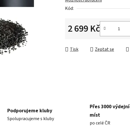
Možnosti doručení
0,0
Kód:
z
5
hvězdiček.
2 699 Kč
Měrná cena:
Tisk
Zeptat se
Přes 3000 výdejn
Podporujeme kluby
míst
Spolupracujeme s kluby
po celé ČR