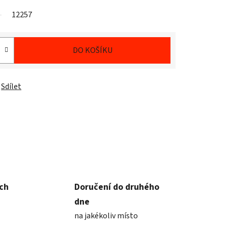
12257
DO KOŠÍKU
Sdílet
ích
Doručení do druhého
dne
na jakékoliv místo