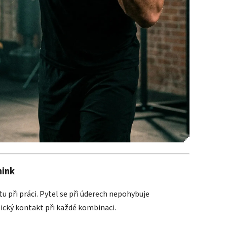
nink
u při práci. Pytel se při úderech nepohybuje
tický kontakt při každé kombinaci.