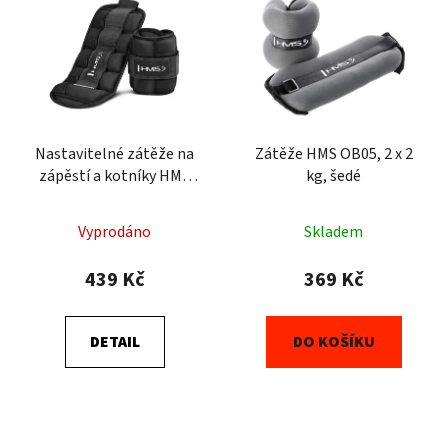
Nastavitelné zátěže na
Zátěže HMS OB05, 2 x 2
zápěstí a kotníky HMS
kg, šedé
ONK04 2 x 2 kg
Vyprodáno
Skladem
439 Kč
369 Kč
DETAIL
DO KOŠÍKU