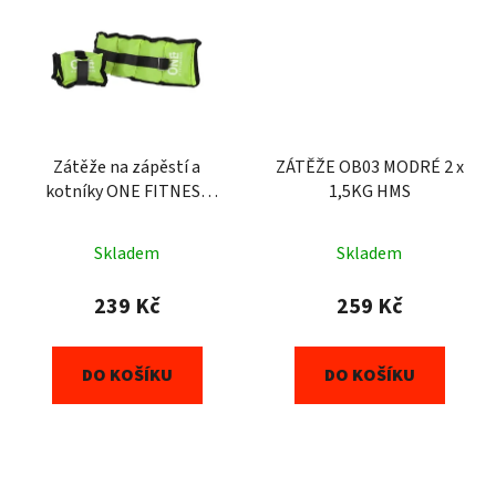
Zátěže na zápěstí a
ZÁTĚŽE OB03 MODRÉ 2 x
kotníky ONE FITNESS
1,5KG HMS
WW02 2 x 1,5 kg zelené
Skladem
Skladem
239 Kč
259 Kč
DO KOŠÍKU
DO KOŠÍKU