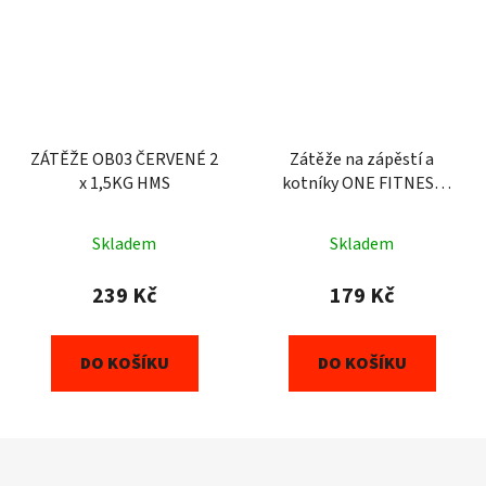
ZÁTĚŽE OB03 ČERVENÉ 2
Zátěže na zápěstí a
x 1,5KG HMS
kotníky ONE FITNESS
WW01 2 x 0,7 kg zelené
Skladem
Skladem
239 Kč
179 Kč
DO KOŠÍKU
DO KOŠÍKU
Z
á