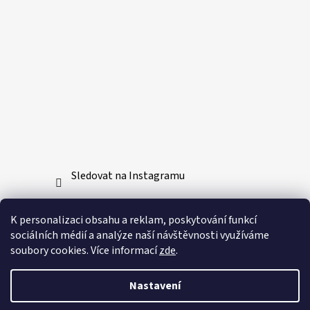
Sledovat na Instagramu
Přijímáme online platby
K personalizaci obsahu a reklam, poskytování funkcí
sociálních médií a analýze naší návštěvnosti využíváme
soubory cookies. Více informací
zde
.
Nastavení