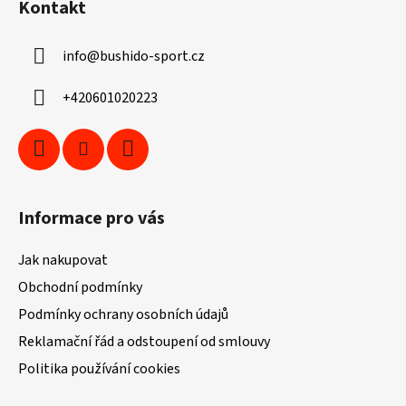
Kontakt
p
a
info
@
bushido-sport.cz
t
í
+420601020223
Informace pro vás
Jak nakupovat
Obchodní podmínky
Podmínky ochrany osobních údajů
Reklamační řád a odstoupení od smlouvy
Politika používání cookies