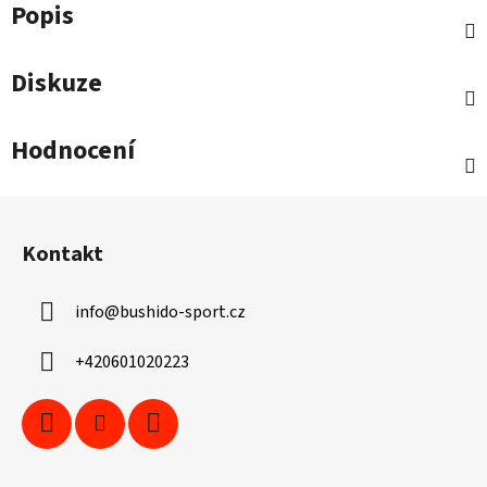
Popis
Diskuze
Hodnocení
Z
á
Kontakt
p
a
info
@
bushido-sport.cz
t
í
+420601020223