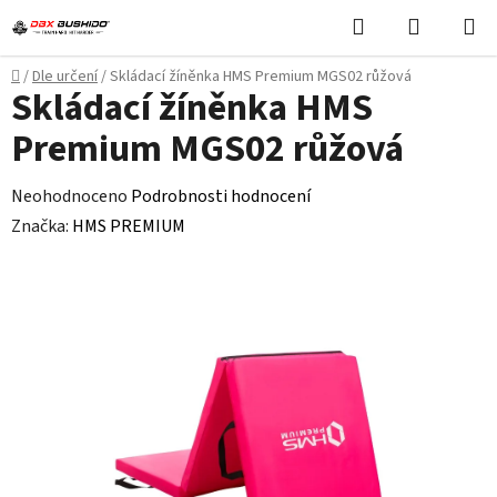
Přejít
Hledat
NÁKUPN
na
KOŠÍK
obsah
Domů
/
Dle určení
/
Skládací žíněnka HMS Premium MGS02 růžová
Skládací žíněnka HMS
Premium MGS02 růžová
Průměrné
Neohodnoceno
Podrobnosti hodnocení
hodnocení
Značka:
HMS PREMIUM
produktu
je
0,0
z
5
hvězdiček.