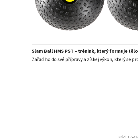
Slam Ball HMS PST – trénink, který formuje tělo i
Zařaď ho do své přípravy a získej výkon, který se p
Kód:
17-41