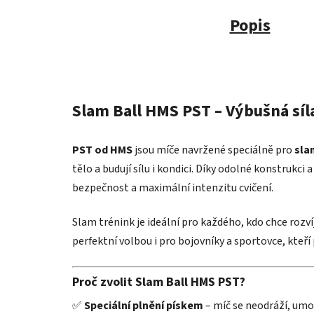
Popis
Slam Ball HMS PST – Výbušná síl
PST od HMS
jsou míče navržené speciálně pro
sla
tělo a budují sílu i kondici. Díky odolné konstrukci
bezpečnost a maximální intenzitu cvičení.
Slam trénink je ideální pro každého, kdo chce rozv
perfektní volbou i pro bojovníky a sportovce, kteř
Proč zvolit Slam Ball HMS PST?
✅
Speciální plnění pískem
– míč se neodráží, umo