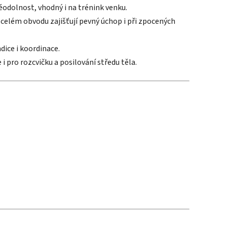
ěodolnost, vhodný i na trénink venku.
celém obvodu zajišťují pevný úchop i při zpocených
ndice i koordinace.
 i pro rozcvičku a posilování středu těla.