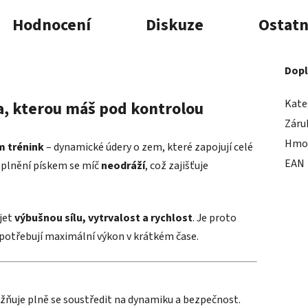
Hodnocení
Diskuze
Ostatn
Dopl
Kate
a, kterou máš pod kontrolou
Záru
Hmo
m trénink
– dynamické údery o zem, které zapojují celé
EAN
 a plnění pískem se míč
neodráží
, což zajišťuje
íjet
výbušnou sílu, vytrvalost a rychlost
. Je proto
í potřebují maximální výkon v krátkém čase.
žňuje plně se soustředit na dynamiku a bezpečnost.