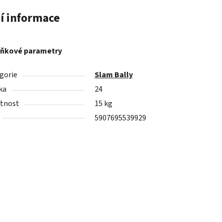
í informace
ňkové parametry
gorie
Slam Bally
ka
24
tnost
15 kg
5907695539929