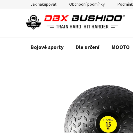
Přejít
Jak nakupovat
Obchodní podmínky
Podmínk
na
obsah
Bojové sporty
Dle určení
MOOTO