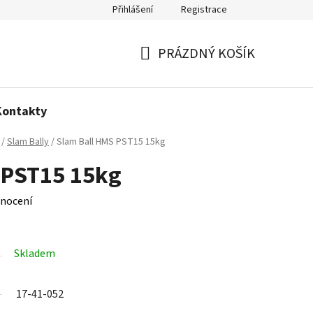
Přihlášení
Registrace
Politika používání cookies
PRÁZDNÝ KOŠÍK
NÁKUPNÍ
KOŠÍK
Kontakty
/
Slam Bally
/
Slam Ball HMS PST15 15kg
 PST15 15kg
nocení
Skladem
17-41-052