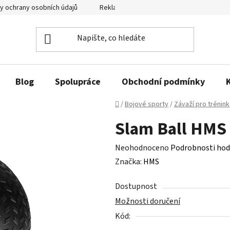
y ochrany osobních údajů
Reklamační řád a odstoupení od smlouvy
Blog
Spolupráce
Obchodní podmínky
Domů
/
Bojové sporty
/
Závaží pro trénink
Slam Ball HMS
Průměrné
Neohodnoceno
Podrobnosti hod
hodnocení
Značka:
HMS
produktu
Dostupnost
je
Možnosti doručení
0,0
Kód:
z