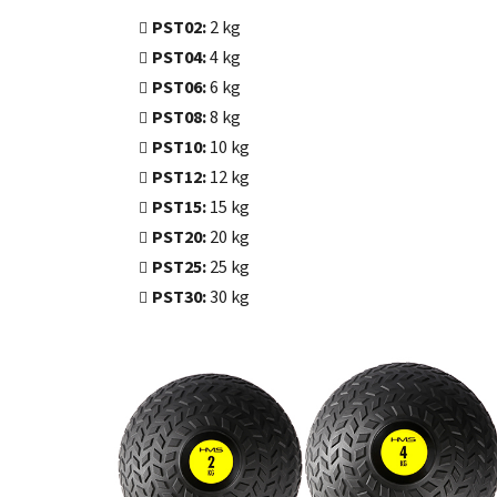
PST02:
2 kg
PST04:
4 kg
PST06:
6 kg
PST08:
8 kg
PST10:
10 kg
PST12:
12 kg
PST15:
15 kg
PST20:
20 kg
PST25:
25 kg
PST30:
30 kg