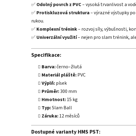
✅
Odolný povrch z PVC
– vysoká trvanlivost a vod
✅
Protiskluzová struktura
– výrazné výstupky po 
rukou.
✅
Komplexní trénink
– rozvoj síly, výbušnosti, ko
✅
Univerzální využití
– nejen pro slam trénink, ale
Specifikace:
Barva:
černo–žlutá
Materiál pláště:
PVC
Výplň:
písek
Průměr:
300 mm
Hmotnost:
15 kg
Typ:
Slam Ball
Záruka:
12 měsíců
Dostupné varianty HMS PST: