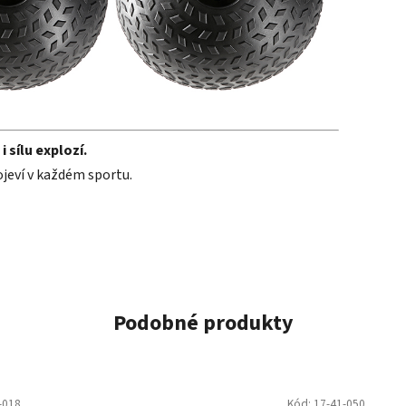
 sílu explozí.
rojeví v každém sportu.
Podobné produkty
-018
Kód:
17-41-050