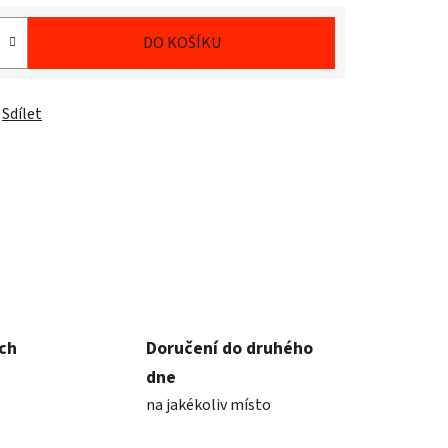
DO KOŠÍKU
Sdílet
ích
Doručení do druhého
dne
na jakékoliv místo