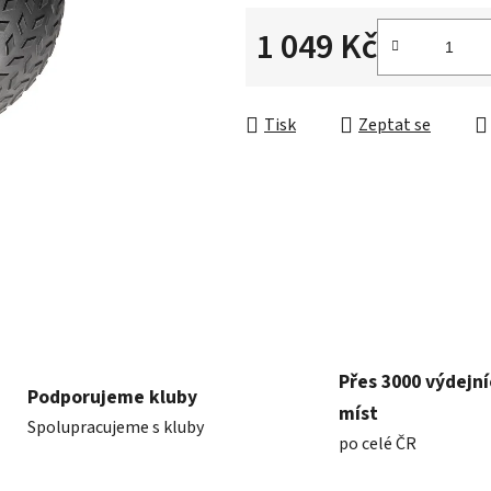
5
hvězdiček.
1 049 Kč
Měrná cena:
Tisk
Zeptat se
Přes 3000 výdejn
Podporujeme kluby
míst
Spolupracujeme s kluby
po celé ČR