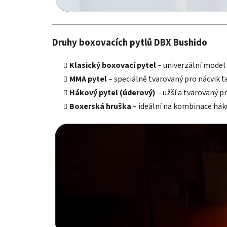
Druhy boxovacích pytlů DBX Bushido
Klasický boxovací pytel
– univerzální model 
MMA pytel
– speciálně tvarovaný pro nácvik tec
Hákový pytel (úderový)
– užší a tvarovaný p
Boxerská hruška
– ideální na kombinace hák