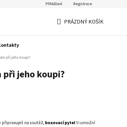
Přihlášení
Registrace
Politika používání cookies
PRÁZDNÝ KOŠÍK
NÁKUPNÍ
KOŠÍK
Kontakty
ám při jeho koupi?
při jeho koupi?
 připravuješ na soutěž,
boxovací pytel
ti umožní