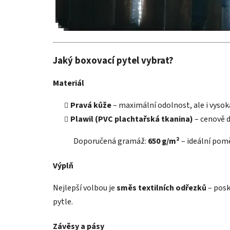
Jaký boxovací pytel vybrat?
Materiál
Pravá kůže
– maximální odolnost, ale i vysok
Plawil (PVC plachtařská tkanina)
– cenově d
Doporučená gramáž:
650 g/m²
– ideální pomě
Výplň
Nejlepší volbou je
směs textilních odřezků
– posk
pytle.
Závěsy a pásy