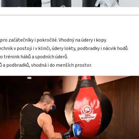
pro začátečníky i pokročilé. Vhodný na údery i kopy.
hnik v postoji i v klinči, údery lokty, podbradky i nácvik hodů.
ro trénink háků a spodních úderů.
ů a podbradků, vhodná i do menších prostor.