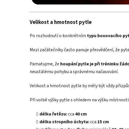
Velikost a hmotnost pytle
Po rozhodnutí o konkrétním
typu boxovacího py
Mezi začátečníky často panuje přesvědčení, že pytel
Pamatujme, že
houpání pytle je při tréninku žád
neustálému pohybu a správnému načasování.
Velikost a hmotnost pytle by měly být vždy přizpů
Při volbě výšky pytle s ohledem na výšku místnosti 
délku řetězu:
cca
40 cm
délku stropního úchytu:
cca
15 cm