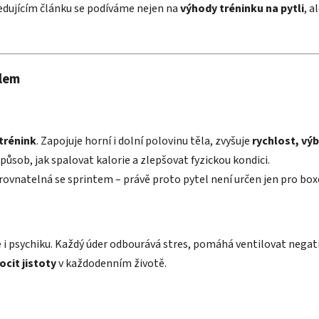
sledujícím článku se podíváme nejen na
výhody tréninku na pytli
, a
tlem
trénink
. Zapojuje horní i dolní polovinu těla, zvyšuje
rychlost, vý
působ, jak spalovat kalorie a zlepšovat fyzickou kondici.
rovnatelná se sprintem – právě proto pytel není určen jen pro boxer
le i psychiku. Každý úder odbourává stres, pomáhá ventilovat negati
cit jistoty
v každodenním životě.