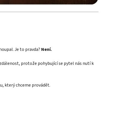
 houpal. Je to pravda?
Není.
 vzdálenost, protože pohybující se pytel nás nutí k
ku, který chceme provádět.