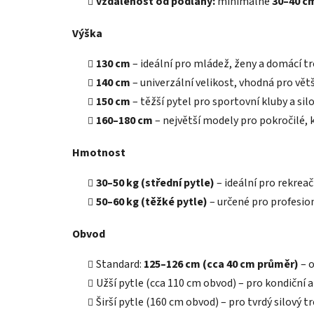
vzdálenost od podlahy:
minimálně
30–40 c
Výška
130 cm
– ideální pro mládež, ženy a domácí tr
140 cm
– univerzální velikost, vhodná pro vět
150 cm
– těžší pytel pro sportovní kluby a silo
160–180 cm
– největší modely pro pokročilé, 
Hmotnost
30–50 kg (střední pytle)
– ideální pro rekreač
50–60 kg (těžké pytle)
– určené pro profesio
Obvod
Standard:
125–126 cm (cca 40 cm průměr)
– o
Užší pytle (cca 110 cm obvod) – pro kondiční a
Širší pytle (160 cm obvod) – pro tvrdý silový t