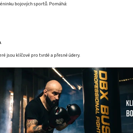
réninku bojových sportů. Pomáhá:
u
.
eré jsou klíčové pro tvrdé a přesné údery.