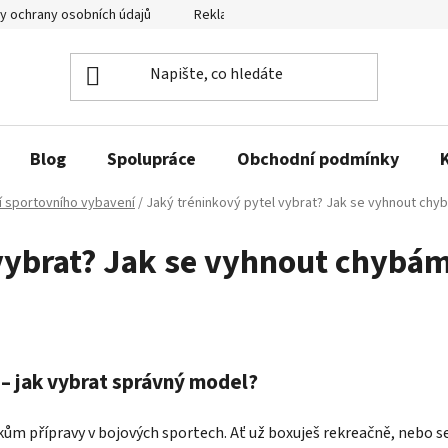
y ochrany osobních údajů
Reklamační řád a odstoupení od smlouvy
Blog
Spolupráce
Obchodní podmínky
í sportovního vybavení
/
Jaký tréninkový pytel vybrat? Jak se vyhnout chyb
vybrat? Jak se vyhnout chybám 
– jak vybrat správný model?
ům přípravy v bojových sportech. Ať už boxuješ rekreačně, nebo se