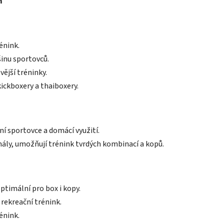
m
énink.
šinu sportovců.
vější tréninky.
kickboxery a thaiboxery.
ní sportovce a domácí využití.
nály, umožňují trénink tvrdých kombinací a kopů.
ptimální pro box i kopy.
 rekreační trénink.
rénink.