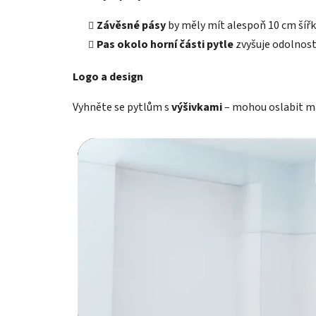
Závěsné pásy
by měly mít alespoň 10 cm šířk
Pas okolo horní části pytle
zvyšuje odolnost
Logo a design
Vyhněte se pytlům s
výšivkami
– mohou oslabit ma