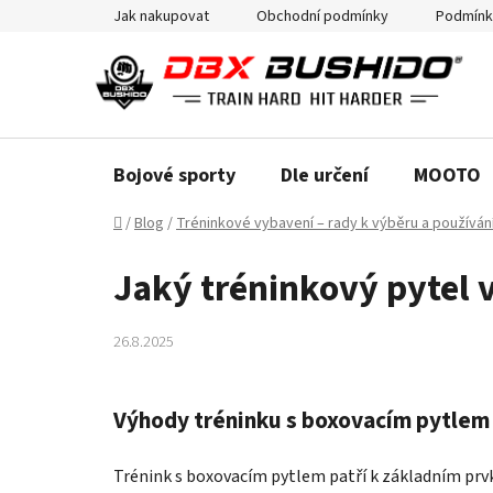
Přejít
Jak nakupovat
Obchodní podmínky
Podmínk
na
obsah
Bojové sporty
Dle určení
MOOTO
Domů
/
Blog
/
Tréninkové vybavení – rady k výběru a používán
Jaký tréninkový pytel 
26.8.2025
Výhody tréninku s boxovacím pytlem 
Trénink s boxovacím pytlem patří k základním prvk