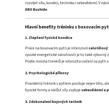
rozvíjet sílu, kondici, techniku i sebevědomí. V ná
DBX Bushido
.
Hlavní benefity tréninku s boxovacím py
1. Zlepšení fyzické kondice
Práce na boxovacím pytli je intenzivní
celotělový 
vysoké energetické náročnosti je to také výborný z
Podle mnoha trenérů je intenzita cvičení na pytli s
2. Psychologické přínosy
Pravidelný trénink s pytlem posiluje nejen tělo, a
fyzické formy a nárůst síly zvyšuje
sebevědomí a po
3. Zdokonalení bojových technik