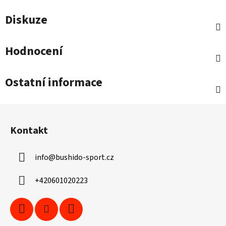
Diskuze
Hodnocení
Ostatní informace
Z
á
Kontakt
p
a
info
@
bushido-sport.cz
t
í
+420601020223