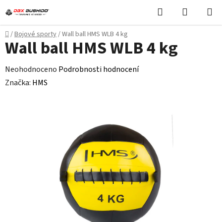
Přejít
Hledat
NÁKUPN
na
KOŠÍK
obsah
Domů
/
Bojové sporty
/
Wall ball HMS WLB 4 kg
Wall ball HMS WLB 4 kg
Průměrné
Neohodnoceno
Podrobnosti hodnocení
hodnocení
Značka:
HMS
produktu
je
0,0
z
5
hvězdiček.