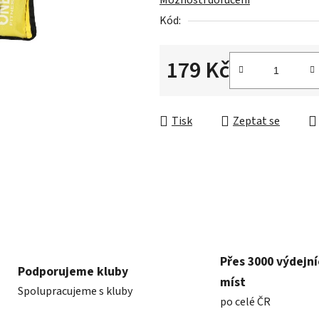
Možnosti doručení
0,0
Kód:
z
5
hvězdiček.
179 Kč
Měrná cena:
Tisk
Zeptat se
Přes 3000 výdejn
Podporujeme kluby
míst
Spolupracujeme s kluby
po celé ČR