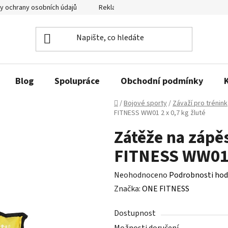
y ochrany osobních údajů
Reklamační řád a odstoupení od smlouvy
Blog
Spolupráce
Obchodní podmínky
Domů
/
Bojové sporty
/
Závaží pro trénink
FITNESS WW01 2 x 0,7 kg žluté
Zátěže na zápě
FITNESS WW01 2
Průměrné
Neohodnoceno
Podrobnosti hod
hodnocení
Značka:
ONE FITNESS
produktu
Dostupnost
je