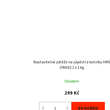
Nastavitelné zátěže na zápěstí a kotníky HM
ONK02 2 x 1 kg
Skladem
299 Kč
DO KOŠÍKU