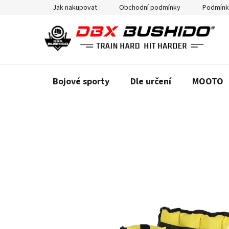
Přejít
Jak nakupovat
Obchodní podmínky
Podmínk
na
obsah
Bojové sporty
Dle určení
MOOTO