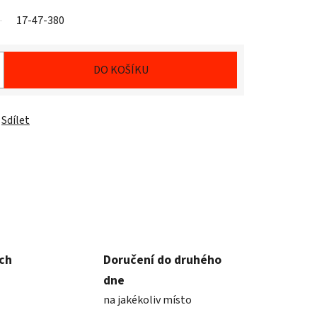
17-47-380
DO KOŠÍKU
Sdílet
ích
Doručení do druhého
dne
na jakékoliv místo