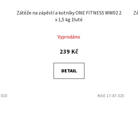
Zátěže na zápěstí a kotníky ONE FITNESS WW02 2
Z
x 1,5 kg žluté
Vyprodáno
239 Kč
DETAIL
-318
Kód:
17-47-325