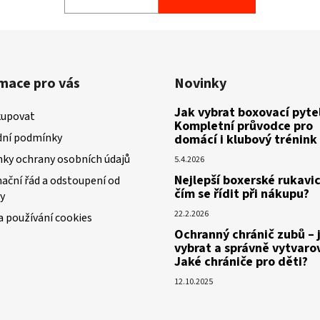
mace pro vás
Novinky
Jak vybrat boxovací pytel
kupovat
Kompletní průvodce pro
ní podmínky
domácí i klubový trénink
ky ochrany osobních údajů
5.4.2026
Nejlepší boxerské rukavic
ační řád a odstoupení od
čím se řídit při nákupu?
y
22.2.2026
a používání cookies
Ochranný chránič zubů – 
vybrat a správně vytvaro
Jaké chrániče pro děti?
12.10.2025