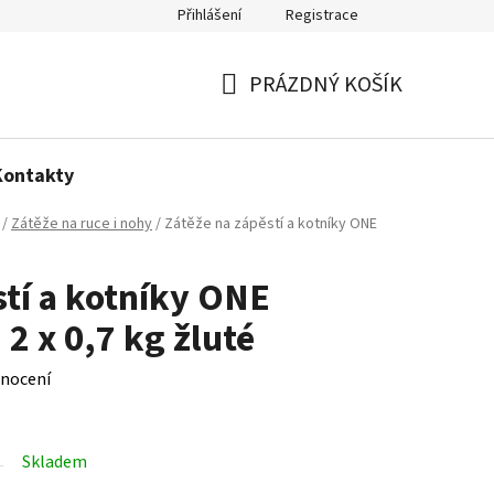
Přihlášení
Registrace
Politika používání cookies
PRÁZDNÝ KOŠÍK
NÁKUPNÍ
KOŠÍK
Kontakty
/
Zátěže na ruce i nohy
/
Zátěže na zápěstí a kotníky ONE
stí a kotníky ONE
 x 0,7 kg žluté
nocení
Skladem