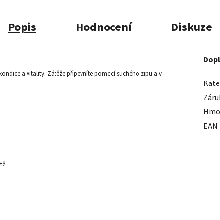
Popis
Hodnocení
Diskuze
Dopl
 kondice a vitality. Zátěže připevníte pomocí suchého zipu a v
Kate
Záru
Hmo
EAN
itě