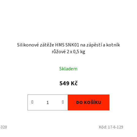
Silikonové zátěže HMS SNK01 na zápěstí a kotník
růžové 2 x 0,5 kg
Skladem
549 Kč
DO KOŠÍKU
-320
Kód:
17-6-129