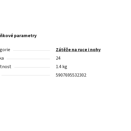
ňkové parametry
gorie
Zátěže na ruce i nohy
ka
24
tnost
1.4 kg
5907695532302