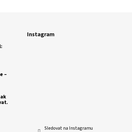
Instagram
:
e –
jak
vat.
Sledovat na Instagramu