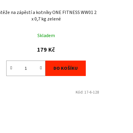
átěže na zápěstí a kotníky ONE FITNESS WW01 2
x 0,7 kg zelené
Skladem
179 Kč
DO KOŠÍKU
Kód:
17-6-128