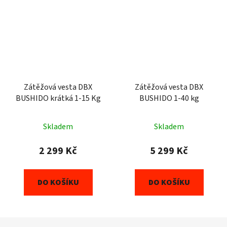
Zátěžová vesta DBX
Zátěžová vesta DBX
BUSHIDO krátká 1-15 Kg
BUSHIDO 1-40 kg
Skladem
Skladem
2 299 Kč
5 299 Kč
DO KOŠÍKU
DO KOŠÍKU
Z