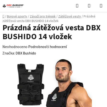
Přejít
Hledat
NÁKUPN
na
KOŠÍK
obsah
Domů
/
Bojové sporty
/
Závaží pro trénink
/
Zátěžové vesty
/
Prázdná
zátěžová vesta DBX BUSHIDO 14 vložek
Prázdná zátěžová vesta DBX
BUSHIDO 14 vložek
Průměrné
Neohodnoceno
Podrobnosti hodnocení
hodnocení
Značka:
DBX Bushido
produktu
je
0,0
z
5
hvězdiček.