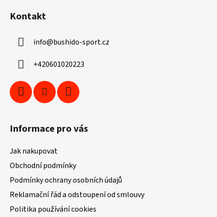
á
Kontakt
p
a
info
@
bushido-sport.cz
t
í
+420601020223
Informace pro vás
Jak nakupovat
Obchodní podmínky
Podmínky ochrany osobních údajů
Reklamační řád a odstoupení od smlouvy
Politika používání cookies