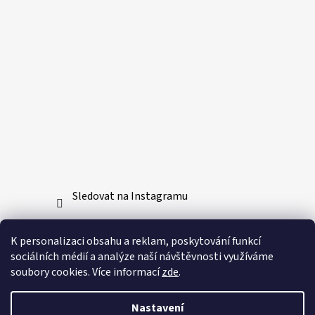
Sledovat na Instagramu
Přijímáme online platby
K personalizaci obsahu a reklam, poskytování funkcí
sociálních médií a analýze naší návštěvnosti využíváme
soubory cookies. Více informací
zde
.
Nastavení