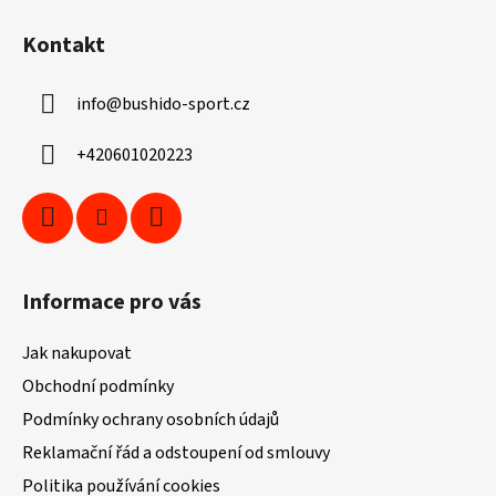
á
Kontakt
p
a
info
@
bushido-sport.cz
t
í
+420601020223
Informace pro vás
Jak nakupovat
Obchodní podmínky
Podmínky ochrany osobních údajů
Reklamační řád a odstoupení od smlouvy
Politika používání cookies