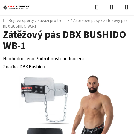
Přejít
Hledat
NÁKUPN
na
KOŠÍK
obsah
Domů
/
Bojové sporty
/
Závaží pro trénink
/
Zátěžové pásy
/
Zátěžový pás
DBX BUSHIDO WB-1
Zátěžový pás DBX BUSHIDO
WB-1
Průměrné
Neohodnoceno
Podrobnosti hodnocení
hodnocení
Značka:
DBX Bushido
produktu
je
0,0
z
5
hvězdiček.