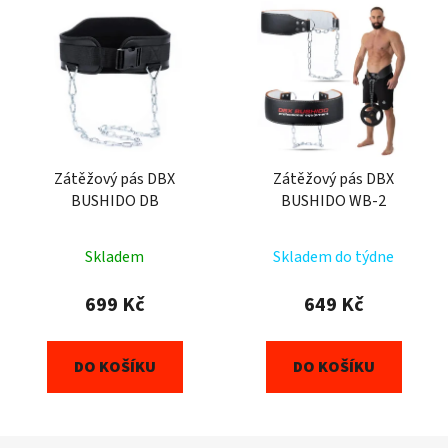
Zátěžový pás DBX
Zátěžový pás DBX
BUSHIDO DB
BUSHIDO WB-2
Skladem
Skladem do týdne
699 Kč
649 Kč
DO KOŠÍKU
DO KOŠÍKU
Z