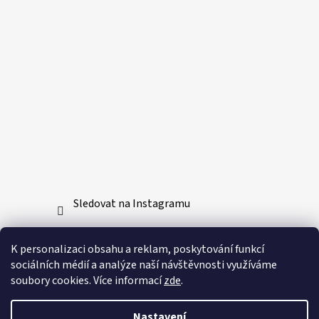
Sledovat na Instagramu
Přijímáme online platby
K personalizaci obsahu a reklam, poskytování funkcí
sociálních médií a analýze naší návštěvnosti využíváme
soubory cookies. Více informací
zde
.
Nastavení