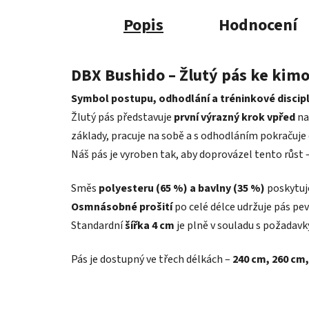
Popis
Hodnocení
DBX Bushido – Žlutý pás ke kim
Symbol postupu, odhodlání a tréninkové discipl
Žlutý pás představuje
první výrazný krok vpřed
na
základy, pracuje na sobě a s odhodláním pokračuje 
Náš pás je vyroben tak, aby doprovázel tento růst –
Směs
polyesteru (65 %) a bavlny (35 %)
poskytuje
Osmnásobné prošití
po celé délce udržuje pás pev
Standardní
šířka 4 cm
je plně v souladu s požadavky
Pás je dostupný ve třech délkách –
240 cm, 260 cm