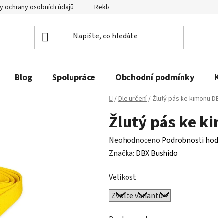
y ochrany osobních údajů
Reklamační řád a odstoupení od smlouvy
Blog
Spolupráce
Obchodní podmínky
Domů
/
Dle určení
/
Žlutý pás ke kimonu 
Žlutý pás ke 
Průměrné
Neohodnoceno
Podrobnosti hod
hodnocení
Značka:
DBX Bushido
produktu
Velikost
je
0,0
z