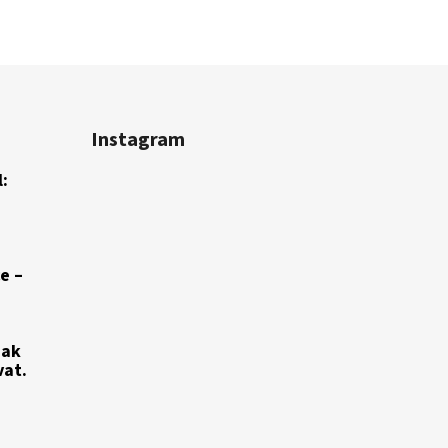
Instagram
:
e –
jak
vat.