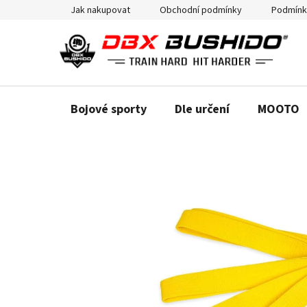
Přejít
Jak nakupovat
Obchodní podmínky
Podmínk
na
obsah
Bojové sporty
Dle určení
MOOTO