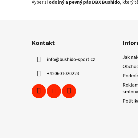
Vyber si
odolný a pevný pás DBX Bushido
, který 
Z
á
Kontakt
Infor
p
a
Jak na
info
@
bushido-sport.cz
t
Obchod
í
+420601020223
Podmín
Reklam
smlouv
Politik