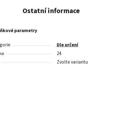
Ostatní informace
ňkové parametry
gorie
Dle určení
ka
24
Zvolte variantu