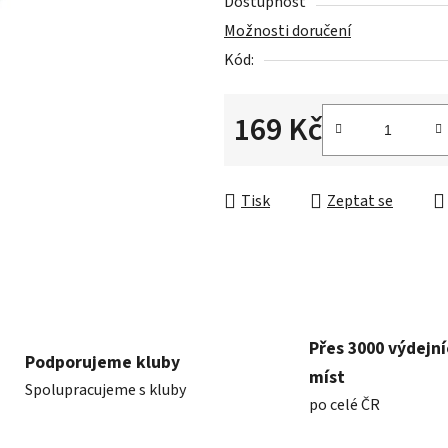
5
Dostupnost
hvězdiček.
Možnosti doručení
Kód:
169 Kč
Měrná cena:
Tisk
Zeptat se
Přes 3000 výdejn
Podporujeme kluby
míst
Spolupracujeme s kluby
po celé ČR