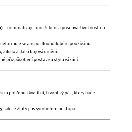
a)
– minimalizuje opotřebení a posouvá životnost na
edeformuje se ani po dlouhodobém používání.
, aikido a další bojová umění.
sné přizpůsobení postavě a stylu vázání.
u a potřebují kvalitní, trvanlivý pás, který bude
ly
, kde je žlutý pás symbolem postupu.