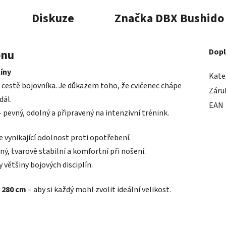
Diskuze
Značka
DBX Bushido
onu
Dopl
íny
Kate
 cestě bojovníka. Je důkazem toho, že cvičenec chápe
Záru
dál.
EAN
 pevný, odolný a připravený na intenzivní trénink.
 vynikající odolnost proti opotřebení.
ný, tvarově stabilní a komfortní při nošení.
 většiny bojových disciplín.
, 280 cm
– aby si každý mohl zvolit ideální velikost.