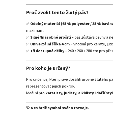
Proč zvolit tento žlutý pás?
✅
Odolný materiál (65 % polyester / 35 % bavln
maximum.
✅
Silné 8násobné prošití
– pás zůstává pevný a n
✅
Univerzální šířka 4 cm
– vhodná pro karate, judo
✅
Tři dostupné délky
– 240 / 260 / 280 cm pro pře
Pro koho je určený?
Pro cvičence, kteří právě dosáhli úrovně žlutého pás
reprezentovat jejich pokrok.
Ideální pro
karatisty, judisty, aikidisty i další sty
🥋
Nes hrdě symbol svého rozvoje.