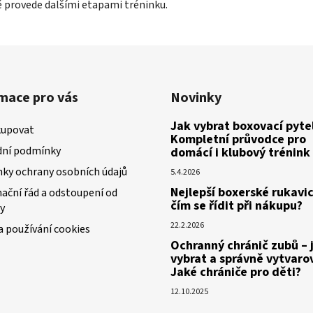
tě provede dalšími etapami tréninku.
mace pro vás
Novinky
Jak vybrat boxovací pytel
kupovat
Kompletní průvodce pro
ní podmínky
domácí i klubový trénink
ky ochrany osobních údajů
5.4.2026
Nejlepší boxerské rukavic
ační řád a odstoupení od
čím se řídit při nákupu?
y
22.2.2026
a používání cookies
Ochranný chránič zubů – 
vybrat a správně vytvaro
Jaké chrániče pro děti?
12.10.2025