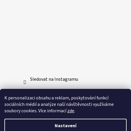
Sledovat na Instagramu
Přijímáme online platby
K personalizaci obsahu a reklam, poskytování funkcí
sociálních médií a analýze naší návštěvnosti využíváme
soubory cookies. Více informací
zde
.
Nastavení