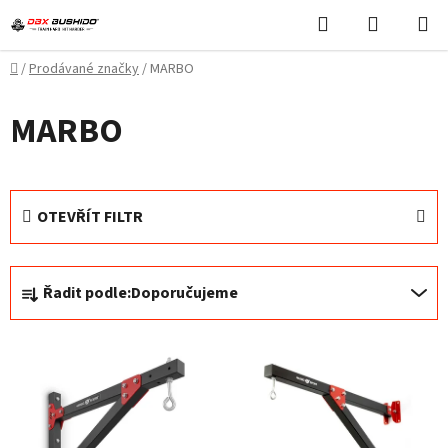
Přejít
Hledat
NÁKUPN
na
KOŠÍK
obsah
Domů
/
Prodávané značky
/
MARBO
MARBO
OTEVŘÍT FILTR
Ř
Řadit podle:
Doporučujeme
a
z
V
e
ý
n
p
í
i
p