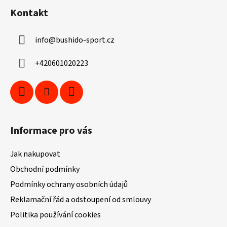
á
á
d
Kontakt
p
a
a
c
info
@
bushido-sport.cz
t
í
í
p
+420601020223
r
v
k
y
v
ý
Informace pro vás
p
i
Jak nakupovat
s
u
Obchodní podmínky
Podmínky ochrany osobních údajů
Reklamační řád a odstoupení od smlouvy
Politika používání cookies