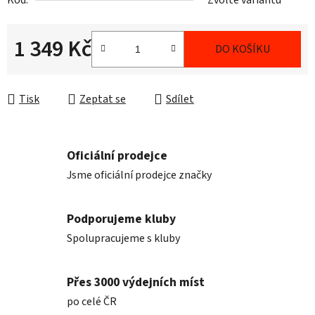
Kód:
Zvolte variantu
1 349 Kč
DO KOŠÍKU
Měrná cena:
Tisk
Zeptat se
Sdílet
Oficiální prodejce
Jsme oficiální prodejce značky
Podporujeme kluby
Spolupracujeme s kluby
Přes 3000 výdejních míst
po celé ČR