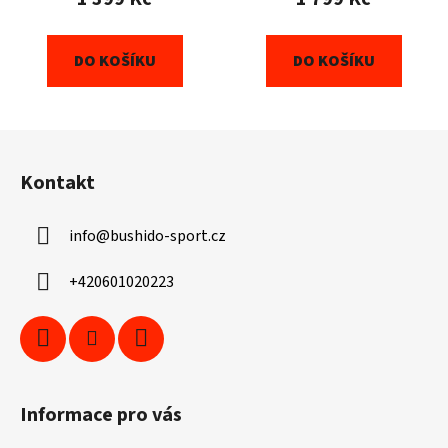
DO KOŠÍKU
DO KOŠÍKU
Z
á
Kontakt
p
a
info
@
bushido-sport.cz
t
í
+420601020223
Informace pro vás