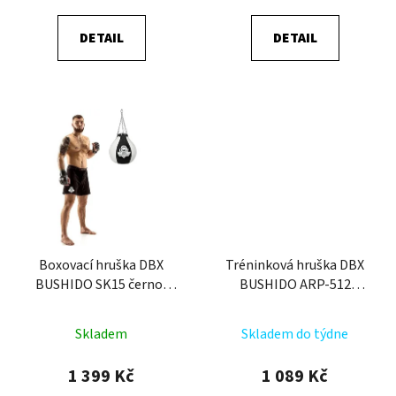
5,0
DETAIL
DETAIL
z
5
hvězdiček.
Boxovací hruška DBX
Tréninková hruška DBX
BUSHIDO SK15 černo-
BUSHIDO ARP-512
bílá 15 kg
prázdná
Skladem
Skladem do týdne
1 399 Kč
1 089 Kč