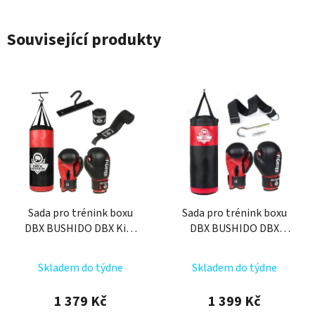
Související produkty
Sada pro trénink boxu
Sada pro trénink boxu
DBX BUSHIDO DBX Kids
DBX BUSHIDO DBX
60
Kids60.2 červená
Průměrné
Skladem do týdne
Skladem do týdne
hodnocení
produktu
1 379 Kč
1 399 Kč
je