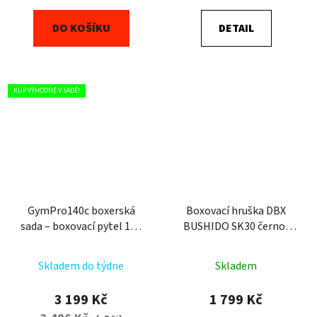
DO KOŠÍKU
DETAIL
KUP VÝHODNĚ V SADĚ!
GymPro140c boxerská
Boxovací hruška DBX
sada – boxovací pytel 140
BUSHIDO SK30 černo-
cm / 40 kg + boxerské
bílá 30 kg
rukavice 10 oz. + montáž
Skladem do týdne
Skladem
+ omotávka
3 199 Kč
1 799 Kč