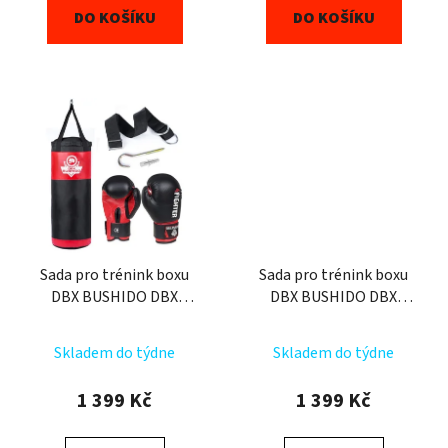
DO KOŠÍKU
DO KOŠÍKU
Sada pro trénink boxu
Sada pro trénink boxu
DBX BUSHIDO DBX
DBX BUSHIDO DBX
Kids60.2 červená
Kids60.2 modrá
Průměrné
Skladem do týdne
Skladem do týdne
hodnocení
produktu
1 399 Kč
1 399 Kč
je
5,0