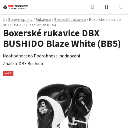
Přejít
Hledat
NÁKUPN
na
KOŠÍK
obsah
Domů
/
Bojové sporty
/
Rukavice
/
Boxerské rukavice
/
Boxerské rukavice
DBX BUSHIDO Blaze White (BB5)
Boxerské rukavice DBX
BUSHIDO Blaze White (BB5)
Průměrné
Neohodnoceno
Podrobnosti hodnocení
hodnocení
Značka:
DBX Bushido
produktu
AKCE
je
0,0
z
5
hvězdiček.