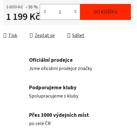
1 899 Kč
–36 %
DO KOŠÍKU
1 199 Kč
Měrná cena:
Tisk
Zeptat se
Sdílet
Oficiální prodejce
Jsme oficiální prodejce značky
Podporujeme kluby
Spolupracujeme s kluby
Přes 3000 výdejních míst
po celé ČR