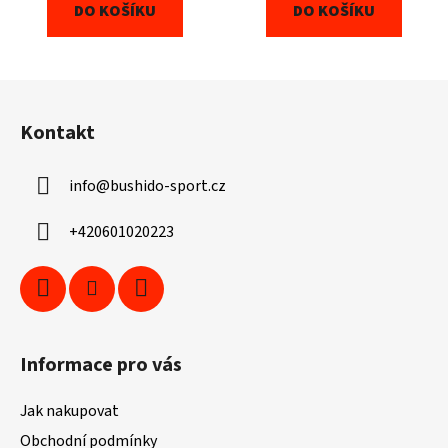
DO KOŠÍKU
DO KOŠÍKU
Z
á
Kontakt
p
a
info
@
bushido-sport.cz
t
í
+420601020223
Informace pro vás
Jak nakupovat
Obchodní podmínky