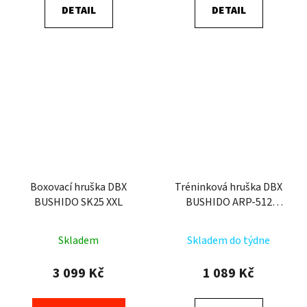
DETAIL
DETAIL
z
5
hvězdiček.
Boxovací hruška DBX
Tréninková hruška DBX
BUSHIDO SK25 XXL
BUSHIDO ARP-512
prázdná
Skladem
Skladem do týdne
3 099 Kč
1 089 Kč