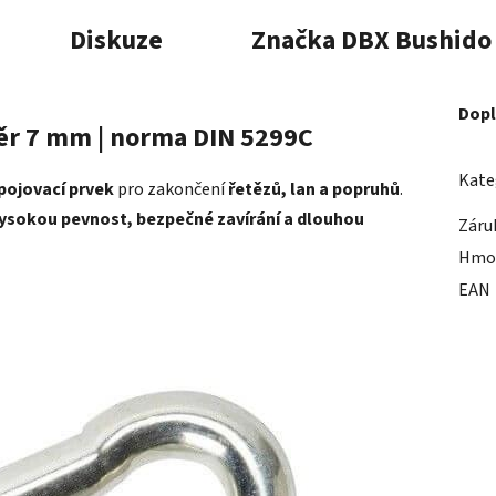
Diskuze
Značka
DBX Bushido
Dopl
ěr 7 mm | norma DIN 5299C
Kate
pojovací prvek
pro zakončení
řetězů, lan a popruhů
.
ysokou pevnost, bezpečné zavírání a dlouhou
Záru
Hmo
EAN