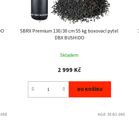
DO
SBRX Premium 130/30 cm 55 kg boxovací pytel
DBX BUSHIDO
Skladem
2 999 Kč
DO KOŠÍKU
-068
Kód:
30-B1-065