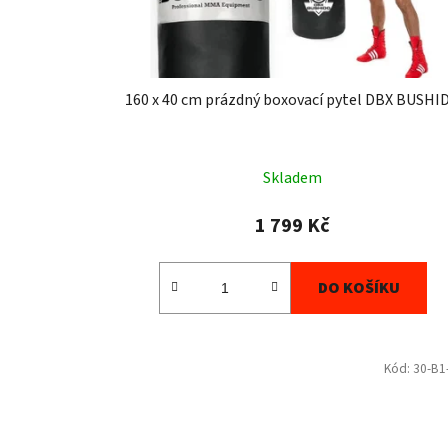
160 x 40 cm prázdný boxovací pytel DBX BUSHI
Skladem
1 799 Kč
DO KOŠÍKU
Kód:
30-B1