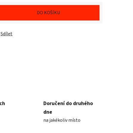
DO KOŠÍKU
Sdílet
ích
Doručení do druhého
dne
na jakékoliv místo