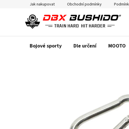
Přejít
Jak nakupovat
Obchodní podmínky
Podmínk
na
obsah
Bojové sporty
Dle určení
MOOTO