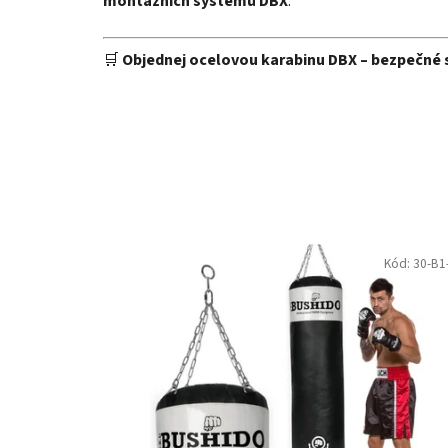
montážních systémů DBX
.
🛒
Objednej ocelovou karabinu DBX – bezpečné s
Kód:
30-B1