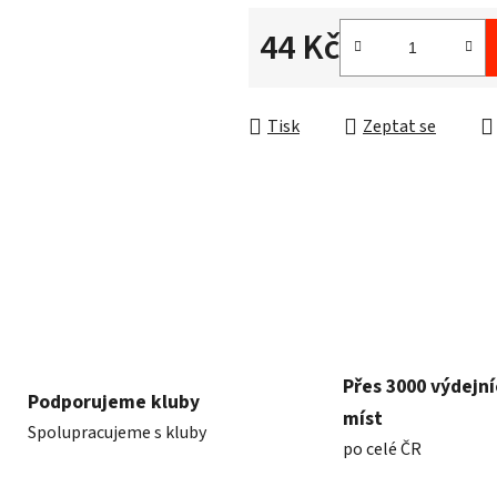
5
hvězdiček.
44 Kč
Měrná cena:
Tisk
Zeptat se
Přes 3000 výdejn
Podporujeme kluby
míst
Spolupracujeme s kluby
po celé ČR