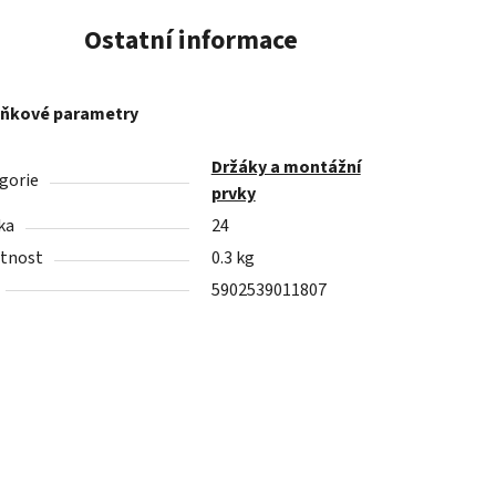
Ostatní informace
ňkové parametry
Držáky a montážní
gorie
prvky
ka
24
tnost
0.3 kg
5902539011807