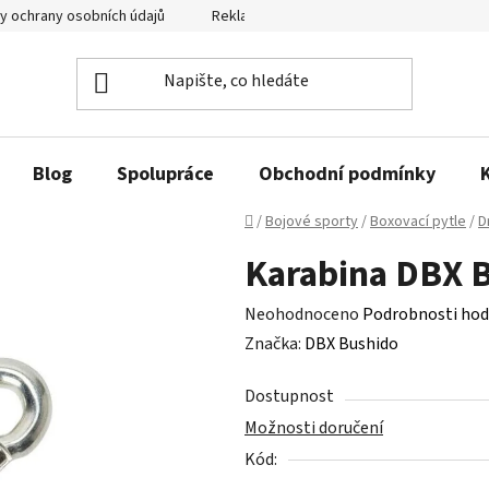
y ochrany osobních údajů
Reklamační řád a odstoupení od smlouvy
Blog
Spolupráce
Obchodní podmínky
Domů
/
Bojové sporty
/
Boxovací pytle
/
D
Karabina DBX
Průměrné
Neohodnoceno
Podrobnosti hod
hodnocení
Značka:
DBX Bushido
produktu
Dostupnost
je
Možnosti doručení
0,0
Kód:
z