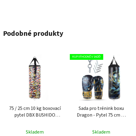
Podobné produkty
KUP VÝHODNĚ V SADĚ!
75 / 25 cm 10 kg boxovací
Sada pro trénink boxu
pytel DBX BUSHIDO
Dragon - Pytel 75 cm 10
Cartoon Red
kg + rukavice + montáž
Skladem
Skladem