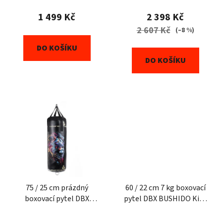
1 499 Kč
2 398 Kč
2 607 Kč
(–8 %)
DO KOŠÍKU
DO KOŠÍKU
75 / 25 cm prázdný
60 / 22 cm 7 kg boxovací
boxovací pytel DBX
pytel DBX BUSHIDO Kids
BUSHIDO Leon
Blue