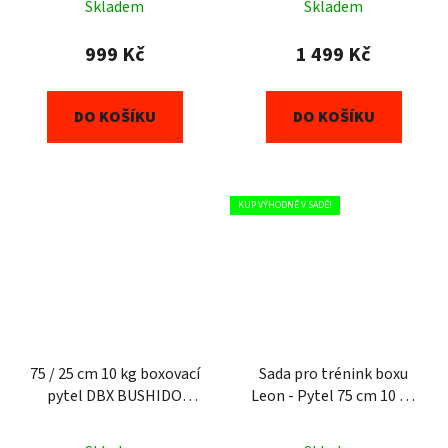
Skladem
Skladem
999 Kč
1 499 Kč
DO KOŠÍKU
DO KOŠÍKU
KUP VÝHODNĚ V SADĚ!
75 / 25 cm 10 kg boxovací
Sada pro trénink boxu
pytel DBX BUSHIDO
Leon - Pytel 75 cm 10 kg
Cartoon Blue
+ rukavice + montáž