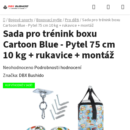
Přejít
Hledat
NÁKUPN
na
KOŠÍK
obsah
Domů
/
Bojové sporty
/
Boxovací pytle
/
Pro děti
/
Sada pro trénink boxu
Cartoon Blue - Pytel 75 cm 10 kg + rukavice + montáž
Sada pro trénink boxu
Cartoon Blue - Pytel 75 cm
10 kg + rukavice + montáž
Průměrné
Neohodnoceno
Podrobnosti hodnocení
hodnocení
Značka:
DBX Bushido
produktu
KUP VÝHODNĚ V SADĚ!
je
0,0
z
5
hvězdiček.