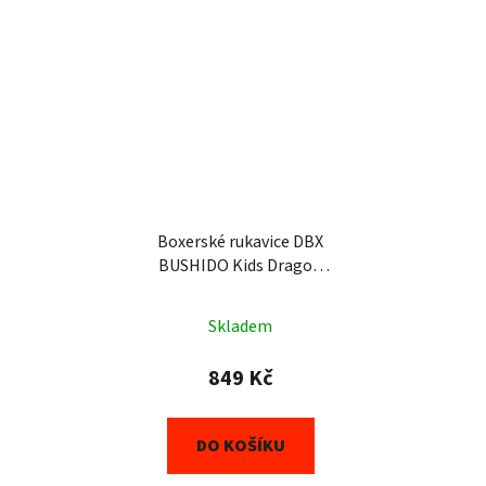
Boxerské rukavice DBX
BUSHIDO Kids Dragon
(ARB-Kids-v5) 6oz
Skladem
849 Kč
DO KOŠÍKU