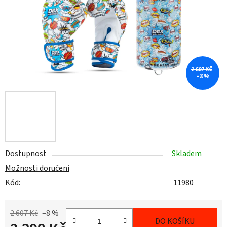
2 607 KČ
–8 %
Dostupnost
Skladem
Možnosti doručení
Kód:
11980
2 607 Kč
–8 %
DO KOŠÍKU