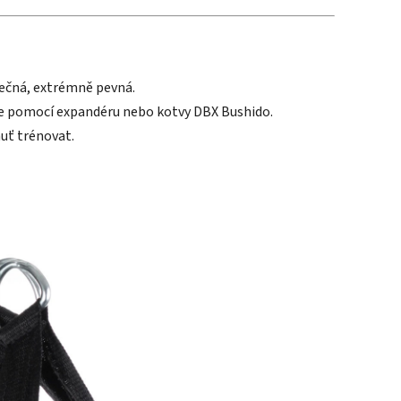
ečná, extrémně pevná.
e pomocí expandéru nebo kotvy DBX Bushido.
huť trénovat.