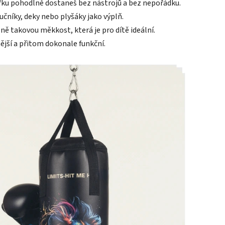
itřku pohodlně dostaneš bez nástrojů a bez nepořádku.
ručníky, deky nebo plyšáky jako výplň.
sně takovou měkkost, která je pro dítě ideální.
nější a přitom dokonale funkční.