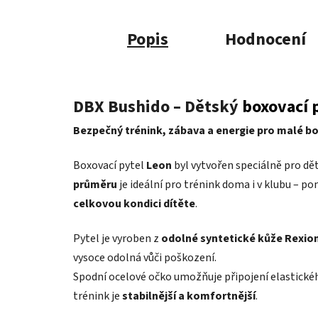
Popis
Hodnocení
DBX Bushido – Dětský
boxovací 
Bezpečný trénink, zábava a energie pro malé b
Boxovací pytel
Leon
byl vytvořen speciálně pro dě
průměru
je ideální pro trénink doma i v klubu – p
celkovou kondici dítěte
.
Pytel je vyroben z
odolné syntetické kůže Rexio
vysoce odolná vůči poškození.
Spodní ocelové očko umožňuje připojení elastickéh
trénink je
stabilnější a komfortnější
.