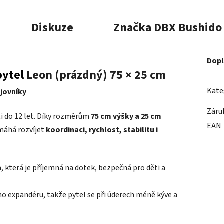
Diskuze
Značka
DBX Bushido
Dopl
pytel
Leon (prázdný) 75 × 25 cm
Kate
ojovníky
Záru
ti do 12 let. Díky rozměrům
75 cm výšky a 25 cm
EAN
omáhá rozvíjet
koordinaci, rychlost, stabilitu i
n
, která je příjemná na dotek, bezpečná pro děti a
o expandéru, takže pytel se při úderech méně kýve a