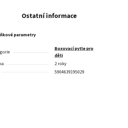
Ostatní informace
ňkové parametry
Boxovací pytle pro
gorie
děti
ka
2 roky
5904639195029