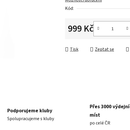
Možnosti doručení
0,0
Kód:
z
5
hvězdiček.
999 Kč
Měrná cena:
Tisk
Zeptat se
Přes 3000 výdejn
Podporujeme kluby
míst
Spolupracujeme s kluby
po celé ČR