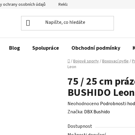
y ochrany osobních údajů
Reklamační řád a odstoupení od smlouvy
Blog
Spolupráce
Obchodní podmínky
Domů
/
Bojové sporty
/
Boxovací pytle
/
P
Leon
75 / 25 cm prá
BUSHIDO Leon
Průměrné
Neohodnoceno
Podrobnosti hod
hodnocení
Značka:
DBX Bushido
produktu
Dostupnost
je