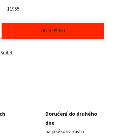
11955
DO KOŠÍKU
Sdílet
ích
Doručení do druhého
dne
na jakékoliv místo