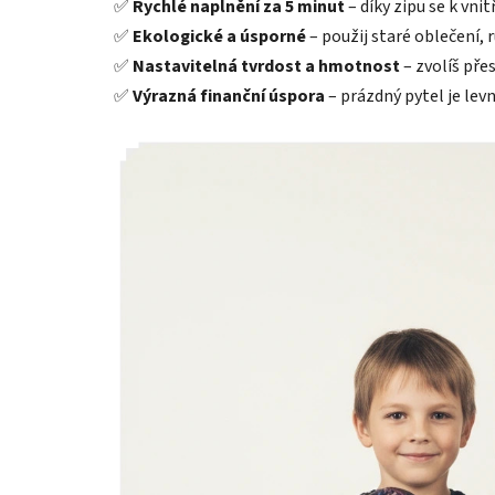
✅
Rychlé naplnění za 5 minut
– díky zipu se k vn
✅
Ekologické a úsporné
– použij staré oblečení, 
✅
Nastavitelná tvrdost a hmotnost
– zvolíš pře
✅
Výrazná finanční úspora
– prázdný pytel je lev