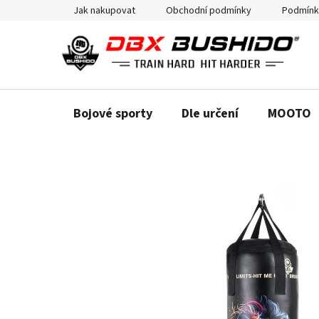
Přejít
Jak nakupovat
Obchodní podmínky
Podmínk
na
obsah
Bojové sporty
Dle určení
MOOTO