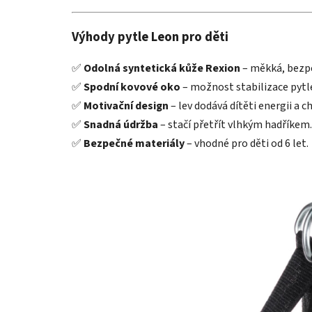
Výhody pytle Leon pro děti
✅
Odolná syntetická kůže Rexion
– měkká, bezp
✅
Spodní kovové oko
– možnost stabilizace pytl
✅
Motivační design
– lev dodává dítěti energii a c
✅
Snadná údržba
– stačí přetřít vlhkým hadříkem.
✅
Bezpečné materiály
– vhodné pro děti od 6 let.