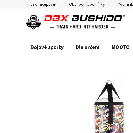
Přejít
Jak nakupovat
Obchodní podmínky
Podmínk
na
obsah
Bojové sporty
Dle určení
MOOTO