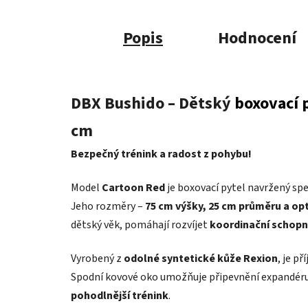
Popis
Hodnocení
DBX Bushido – Dětský
boxovací 
cm
Bezpečný trénink a radost z pohybu!
Model
Cartoon Red
je boxovací pytel navržený spec
Jeho rozměry –
75 cm výšky, 25 cm průměru a opt
dětský věk, pomáhají rozvíjet
koordinační schopno
Vyrobený z
odolné syntetické kůže Rexion
, je p
Spodní kovové oko umožňuje připevnění expandéru,
pohodlnější trénink
.