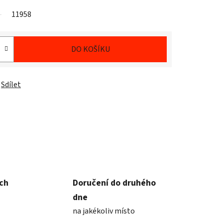
11958
DO KOŠÍKU
Sdílet
ích
Doručení do druhého
dne
na jakékoliv místo