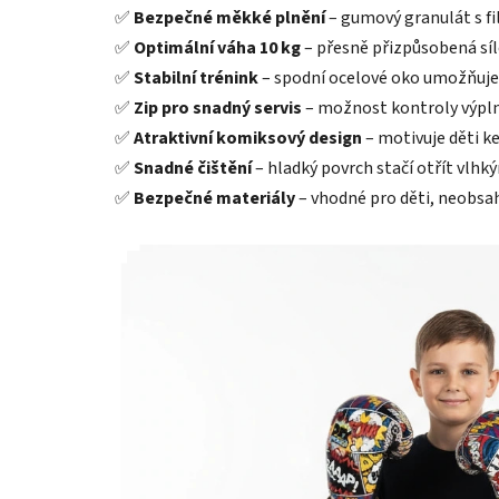
✅
Bezpečné měkké plnění
– gumový granulát s fil
✅
Optimální váha 10 kg
– přesně přizpůsobená síle
✅
Stabilní trénink
– spodní ocelové oko umožňuje 
✅
Zip pro snadný servis
– možnost kontroly výplně
✅
Atraktivní komiksový design
– motivuje děti ke
✅
Snadné čištění
– hladký povrch stačí otřít vlhk
✅
Bezpečné materiály
– vhodné pro děti, neobsah