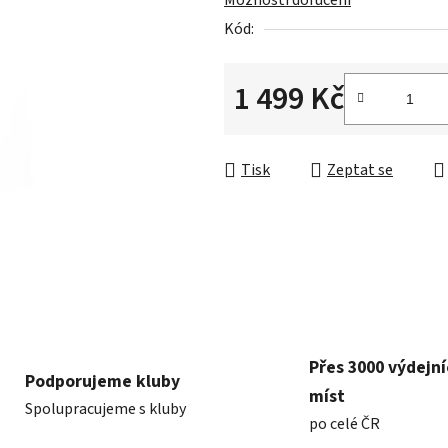
Možnosti doručení
0,0
Kód:
z
5
hvězdiček.
1 499 Kč
Měrná cena:
Tisk
Zeptat se
Přes 3000 výdejn
Podporujeme kluby
míst
Spolupracujeme s kluby
po celé ČR