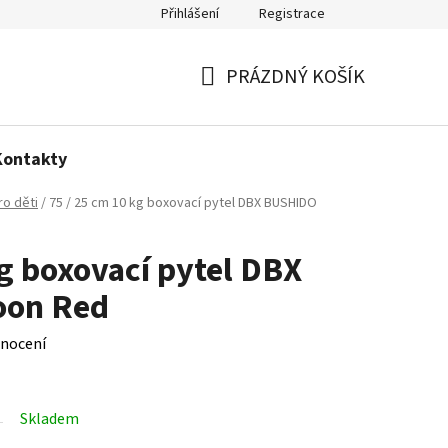
Přihlášení
Registrace
Politika používání cookies
PRÁZDNÝ KOŠÍK
NÁKUPNÍ
KOŠÍK
Kontakty
ro děti
/
75 / 25 cm 10 kg boxovací pytel DBX BUSHIDO
kg boxovací pytel DBX
oon Red
nocení
Skladem