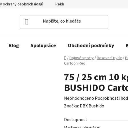
y ochrany osobních údajů
Reklamační řád a odstoupení od smlouvy
Blog
Spolupráce
Obchodní podmínky
Domů
/
Bojové sporty
/
Boxovací pytle
/
P
Cartoon Red
75 / 25 cm 10 
BUSHIDO Cart
Průměrné
Neohodnoceno
Podrobnosti hod
hodnocení
Značka:
DBX Bushido
produktu
Dostupnost
je