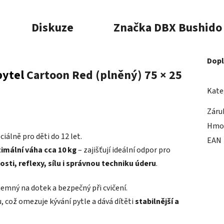
Diskuze
Značka
DBX Bushido
Dopl
pytel
Cartoon Red (plněný) 75 × 25
Kate
Záru
Hmo
iálně pro děti do 12 let.
EAN
imální váha cca 10 kg
– zajišťují ideální odpor pro
sti, reflexy, sílu i správnou techniku úderu
.
říjemný na dotek a bezpečný při cvičení.
 což omezuje kývání pytle a dává dítěti
stabilnější a