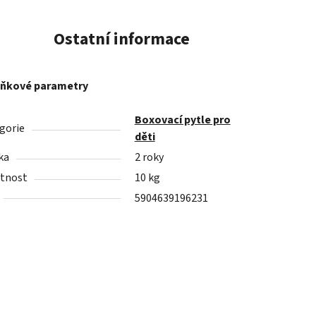
Ostatní informace
ňkové parametry
Boxovací pytle pro
gorie
děti
ka
2 roky
tnost
10 kg
5904639196231