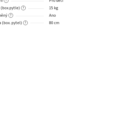
ní
Pro děti
?
 (box.pytle)
15 kg
?
něný
Ano
?
 (box. pytel)
80 cm
?