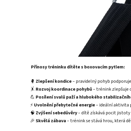
Přínosy tréninku dítěte s boxovacím pytlem:
🥊
Zlepšení kondice
– pravidelný pohyb podporuje v
🤸
Rozvoj koordinace pohybů
– trénink zlepšuje 
💪
Posílení svalů paží a hlubokého stabilizační
⚡
Uvolnění přebytečné energie
– ideální aktivita
🧠
Zvýšení sebedůvěry
– dítě získává pocit jistot
🎉
Skvělá zábava
– trénink se stává hrou, která d