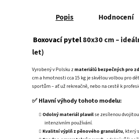
Popis
Hodnocení
Boxovací pytel
80x30 cm – ideáln
let)
Vyrobený v Polsku z
materiálů bezpečných pro zd
cm a hmotnosti cca 15 kg je skvělou volbou pro dět
sportům – ať už rekreačně, nebo na cestě k profes
✅
Hlavní výhody tohoto modelu:
Odolný materiál plawil
se zesílenou dvojitou
intenzivním používání.
Kvalitní výplň z pěnového granulátu
, který