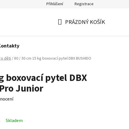
Přihlášení
Registrace
Politika používání cookies
PRÁZDNÝ KOŠÍK
NÁKUPNÍ
KOŠÍK
Kontakty
ro děti
/
80 / 30 cm 15 kg boxovací pytel DBX BUSHIDO
kg boxovací pytel DBX
ro Junior
nocení
Skladem