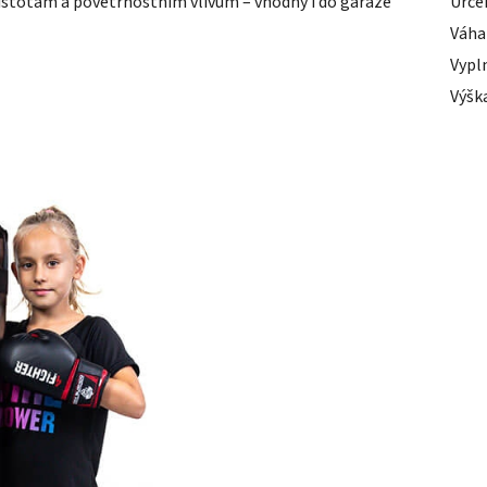
čistotám a povětrnostním vlivům – vhodný i do garáže
Urče
Váha
Vypl
Výška