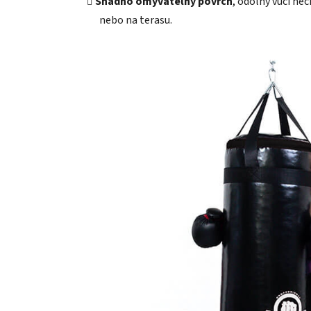
Snadno omyvatelný povrch
, odolný vůči ne
nebo na terasu.