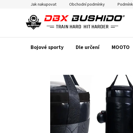
Přejít
Jak nakupovat
Obchodní podmínky
Podmínk
na
obsah
Bojové sporty
Dle určení
MOOTO