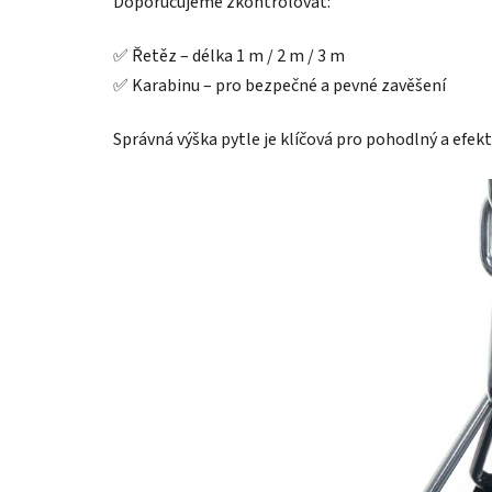
Doporučujeme zkontrolovat:
✅ Řetěz – délka 1 m / 2 m / 3 m
✅ Karabinu – pro bezpečné a pevné zavěšení
Správná výška pytle je klíčová pro pohodlný a efekt