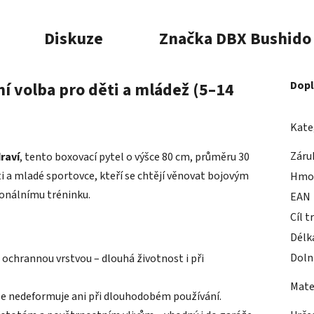
Diskuze
Značka
DBX Bushido
í volba pro děti a mládež (5–14
Dopl
Kate
Záru
raví
, tento boxovací pytel o výšce 80 cm, průměru 30
i a mladé sportovce, kteří se chtějí věnovat bojovým
Hmo
ionálnímu tréninku.
EAN
Cíl t
Délk
Doln
 ochrannou vrstvou – dlouhá životnost i při
Mater
 se nedeformuje ani při dlouhodobém používání.