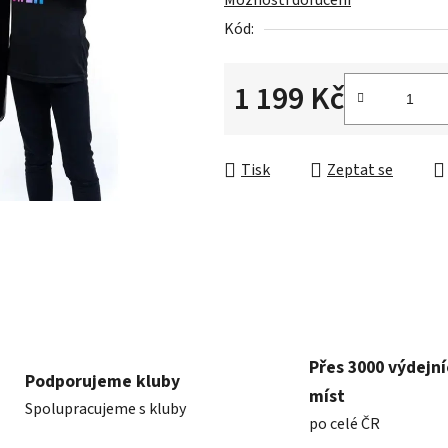
Možnosti doručení
0,0
Kód:
z
5
hvězdiček.
1 199 Kč
Měrná cena:
Tisk
Zeptat se
Přes 3000 výdejn
Podporujeme kluby
míst
Spolupracujeme s kluby
po celé ČR