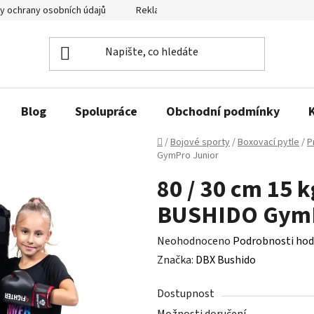
y ochrany osobních údajů
Reklamační řád a odstoupení od smlouvy
Blog
Spolupráce
Obchodní podmínky
Domů
/
Bojové sporty
/
Boxovací pytle
/
P
GymPro Junior
80 / 30 cm 15 
BUSHIDO GymP
Průměrné
Neohodnoceno
Podrobnosti hod
hodnocení
Značka:
DBX Bushido
produktu
Dostupnost
je