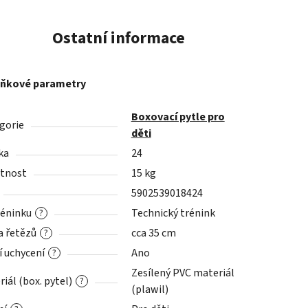
Ostatní informace
ňkové parametry
Boxovací pytle pro
gorie
děti
ka
24
tnost
15 kg
5902539018424
réninku
Technický trénink
?
a řetězů
cca 35 cm
?
í uchycení
Ano
?
Zesílený PVC materiál
iál (box. pytel)
?
(plawil)