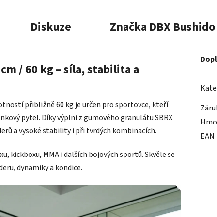
Diskuze
Značka
DBX Bushido
Dopl
 / 60 kg – síla, stabilita a
Kate
ností přibližně 60 kg je určen pro sportovce, kteří
Záru
réninkový pytel. Díky výplni z gumového granulátu SBRX
Hmo
rů a vysoké stability i při tvrdých kombinacích.
EAN
u, kickboxu, MMA i dalších bojových sportů. Skvěle se
úderu, dynamiky a kondice.