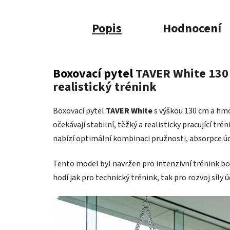
Popis
Hodnocení
Boxovací pytel
TAVER White 130 cm
realistický trénink
Boxovací pytel
TAVER White
s výškou 130 cm a hmot
očekávají stabilní, těžký a realisticky pracující t
nabízí optimální kombinaci pružnosti, absorpce úde
Tento model byl navržen pro intenzivní trénink box
hodí jak pro technický trénink, tak pro rozvoj síly 