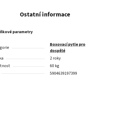
Ostatní informace
ňkové parametry
Boxovací pytle pro
gorie
dospělé
ka
2 roky
tnost
60 kg
5904639197399