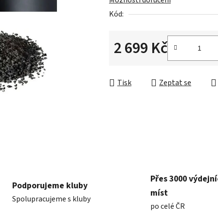
Možnosti doručení
0,0
Kód:
z
5
hvězdiček.
2 699 Kč
Měrná cena:
Tisk
Zeptat se
Přes 3000 výdejn
Podporujeme kluby
míst
Spolupracujeme s kluby
po celé ČR