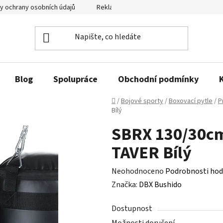
y ochrany osobních údajů
Reklamační řád a odstoupení od smlouvy
Blog
Spolupráce
Obchodní podmínky
Domů
/
Bojové sporty
/
Boxovací pytle
/
P
Bílý
SBRX 130/30cm
TAVER Bílý
Průměrné
Neohodnoceno
Podrobnosti hod
hodnocení
Značka:
DBX Bushido
produktu
Dostupnost
je