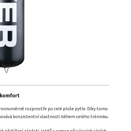
 komfort
 rovnoměrně rozprostře po celé ploše pytle. Díky tomu
chovává konzistentní vlastnosti během celého tréninku.
přetížení zápěstí, loktů a ramen při silových sériích.