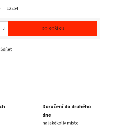
12254
DO KOŠÍKU
Sdílet
ích
Doručení do druhého
dne
na jakékoliv místo