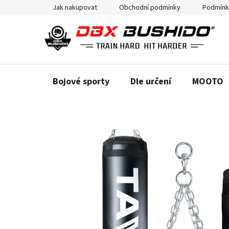
Přejít
Jak nakupovat
Obchodní podmínky
Podmínk
na
obsah
Bojové sporty
Dle určení
MOOTO