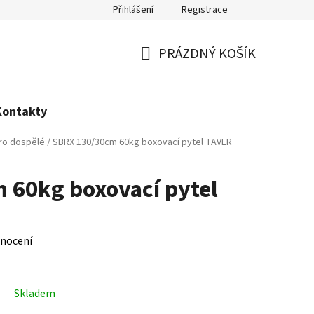
Přihlášení
Registrace
Politika používání cookies
PRÁZDNÝ KOŠÍK
NÁKUPNÍ
KOŠÍK
Kontakty
ro dospělé
/
SBRX 130/30cm 60kg boxovací pytel TAVER
 60kg boxovací pytel
nocení
Skladem