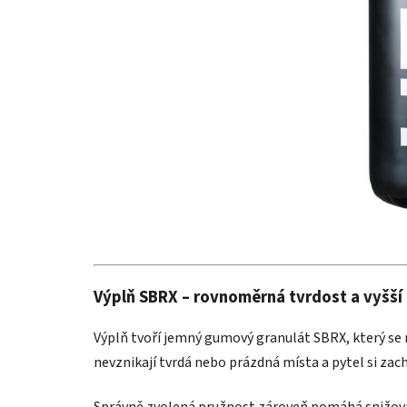
Výplň SBRX – rovnoměrná tvrdost a vyšší
Výplň tvoří jemný gumový granulát SBRX, který se
nevznikají tvrdá nebo prázdná místa a pytel si za
Správně zvolená pružnost zároveň pomáhá snižovat 