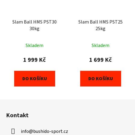
Slam Ball HMS PST30
Slam Ball HMS PST25
30kg
25kg
Skladem
Skladem
1 999 Kč
1 699 Kč
DO KOŠÍKU
DO KOŠÍKU
Z
á
Kontakt
p
a
info
@
bushido-sport.cz
t