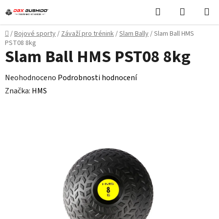
Přejít
Hledat
NÁKUPN
na
KOŠÍK
obsah
Domů
/
Bojové sporty
/
Závaží pro trénink
/
Slam Bally
/
Slam Ball HMS
PST08 8kg
Slam Ball HMS PST08 8kg
Průměrné
Neohodnoceno
Podrobnosti hodnocení
hodnocení
Značka:
HMS
produktu
je
0,0
z
5
hvězdiček.