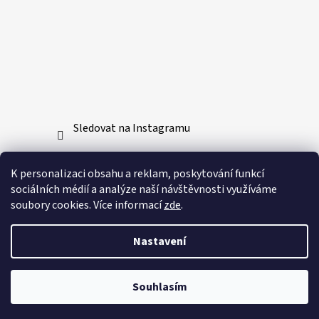
Sledovat na Instagramu
Přijímáme online platby
K personalizaci obsahu a reklam, poskytování funkcí
sociálních médií a analýze naší návštěvnosti využíváme
soubory cookies. Více informací
zde
.
Nastavení
Vytvořil Shoptet
Souhlasím
Copyright 2026
Bushido-sport.cz
. Všechna práva
vyhrazena.
Upravit nastavení cookies