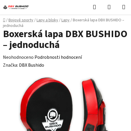
Přejít
Hledat
NÁKUPN
na
KOŠÍK
obsah
Domů
/
Bojové sporty
/
Lapy a bloky
/
Lapy
/
Boxerská lapa DBX BUSHIDO –
jednoduchá
Boxerská lapa DBX BUSHIDO
– jednoduchá
Průměrné
Neohodnoceno
Podrobnosti hodnocení
hodnocení
Značka:
DBX Bushido
produktu
je
0,0
z
5
hvězdiček.