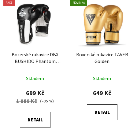
AKCE
NOVINKA
Boxerské rukavice DBX
Boxerské rukavice TAVER
BUSHIDO Phantom
Golden
White (B-3W)
Skladem
Skladem
699 Kč
649 Kč
1 089 Kč
(–35 %)
DETAIL
DETAIL