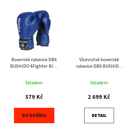
Boxerské rukavice DBX
Vícevrstvé boxerské
BUSHIDO 4Fighter Blue
rukavice DBX BUSHIDO
(ARB-407v4) 6oz
ProFighter Emerald
Skladem
Skladem
579 Kč
2 699 Kč
DO KOŠÍKU
DETAIL