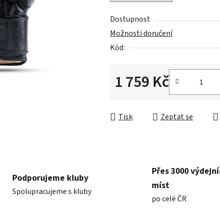
z
5
Dostupnost
hvězdiček.
Možnosti doručení
Kód:
1 759 Kč
Měrná cena:
Tisk
Zeptat se
Přes 3000 výdejn
Podporujeme kluby
míst
Spolupracujeme s kluby
po celé ČR