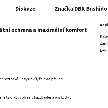
Diskuze
Značka
DBX Bushido
Dopl
Elitní ochrana a maximální komfort
Kate
Záru
EAN
proti čeká – a ty už víš, že máš převahu.
ené tak, aby vydržely každý úder a poskytly ti