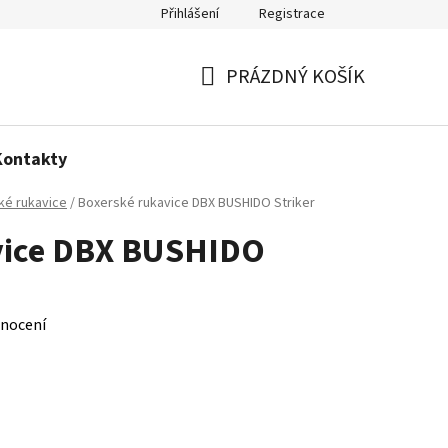
Přihlášení
Registrace
Politika používání cookies
PRÁZDNÝ KOŠÍK
NÁKUPNÍ
KOŠÍK
Kontakty
ké rukavice
/
Boxerské rukavice DBX BUSHIDO Striker
vice DBX BUSHIDO
nocení