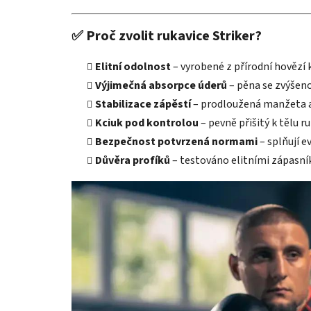
✅
Proč zvolit rukavice Striker?
Elitní odolnost
– vyrobené z přírodní hovězí 
Výjimečná absorpce úderů
– pěna se zvýšeno
Stabilizace zápěstí
– prodloužená manžeta a š
Kciuk pod kontrolou
– pevně přišitý k tělu r
Bezpečnost potvrzená normami
– splňují 
Důvěra profíků
– testováno elitními zápasní