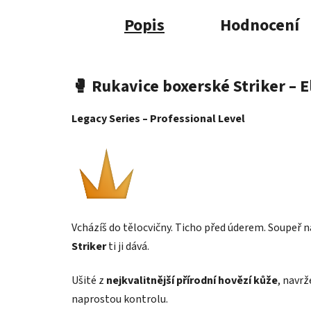
Popis
Hodnocení
🥊
Rukavice boxerské Striker – 
Legacy Series – Professional Level
Vcházíš do tělocvičny. Ticho před úderem. Soupeř na
Striker
ti ji dává.
Ušité z
nejkvalitnější přírodní hovězí kůže
, navrž
naprostou kontrolu.