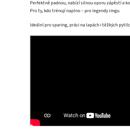
Perfektně padnou, nabízí silnou oporu zápěstí a ko
Pro ty, kdo trénují naplno – pro legendy ringu.
Ideální pro sparing, práci na lapách i těžkých pytlí