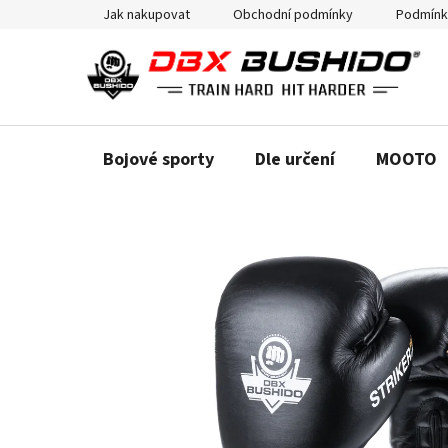
Přejít
Jak nakupovat
Obchodní podmínky
Podmínk
na
obsah
Bojové sporty
Dle určení
MOOTO