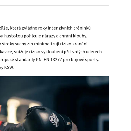
kůže, která zvládne roky intenzivních tréninků.
u hustotou pohlcuje nárazy a chrání klouby.
iroký suchý zip minimalizují riziko zranění.
ukavice, snižuje riziko vykloubení při tvrdých úderech.
evropské standardy PN-EN 13277 pro bojové sporty.
ky KSW.