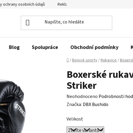
y ochrany osobních údajů
Reklamační řád a odstoupení od smlouvy
Blog
Spolupráce
Obchodní podmínky
Domů
/
Bojové sporty
/
Rukavice
/
Boxers
Boxerské ruka
Striker
Průměrné
Neohodnoceno
Podrobnosti hod
hodnocení
Značka:
DBX Bushido
produktu
Velikost
je
0,0