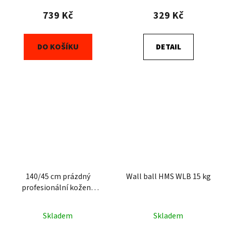
739 Kč
329 Kč
DO KOŠÍKU
DETAIL
140/45 cm prázdný
Wall ball HMS WLB 15 kg
profesionální kožený
boxovací pytel DBX
BUSHIDO Sovereign
Skladem
Skladem