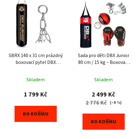
SBRX 140 x 31 cm prázdný
Sada pro děti DBX Junior
boxovací pytel DBX
80 cm / 15 kg – Boxovací
BUSHIDO
pytel + rukavice 6 oz +
boxovací míček
Skladem
Skladem
1 799 Kč
2 499 Kč
2 776 Kč
(–9 %)
DO KOŠÍKU
DO KOŠÍKU