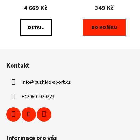
4 669 Kč
349 Kč
DETAIL
DO KOŠÍKU
Z
á
Kontakt
p
a
info
@
bushido-sport.cz
t
í
+420601020223
Informace pro vás