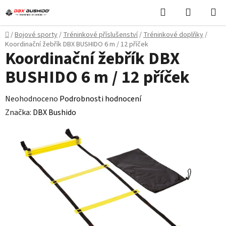
Přejít
Hledat
NÁKUPN
na
KOŠÍK
obsah
Domů
/
Bojové sporty
/
Tréninkové příslušenství
/
Tréninkové doplňky
/
Koordinační žebřík DBX BUSHIDO 6 m / 12 příček
Koordinační žebřík DBX
BUSHIDO 6 m / 12 příček
Průměrné
Neohodnoceno
Podrobnosti hodnocení
hodnocení
Značka:
DBX Bushido
produktu
je
0,0
z
5
hvězdiček.