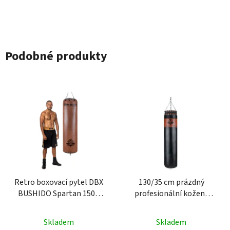
Podobné produkty
Retro boxovací pytel DBX
130/35 cm prázdný
BUSHIDO Spartan 150 x
profesionální kožený
40 cm, 50 kg
boxovací pytel DBX
BUSHIDO Sovereign
Skladem
Skladem