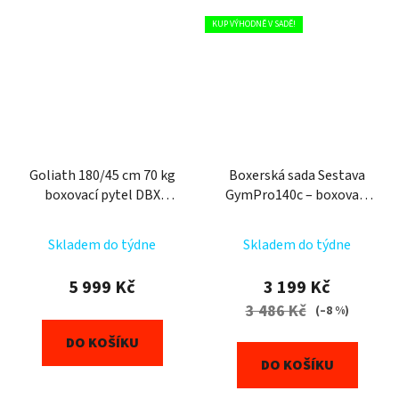
KUP VÝHODNĚ V SADĚ!
Goliath 180/45 cm 70 kg
Boxerská sada Sestava
boxovací pytel DBX
GymPro140c – boxovací
BUSHIDO
pytel 140 cm / 40 kg +
boxerské rukavice 14 oz. +
Skladem do týdne
Skladem do týdne
montáž + omotávka
5 999 Kč
3 199 Kč
3 486 Kč
(–8 %)
DO KOŠÍKU
DO KOŠÍKU