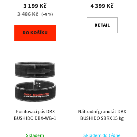
3 199 Kč
4 399 Kč
3 486 Kč
(–8 %)
DETAIL
DO KOŠÍKU
Posilovací pás DBX
Náhradní granulát DBX
BUSHIDO DBX-WB-1
BUSHIDO SBRX 15 kg
Skladem
Skladem do týdne