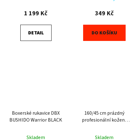
1 199 Kč
349 Kč
DETAIL
DO KOŠÍKU
Boxerské rukavice DBX
160/45 cm prázdný
BUSHIDO Warrior BLACK
profesionální kožený
boxovací pytel DBX
BUSHIDO Sovereign
Skladem
Skladem