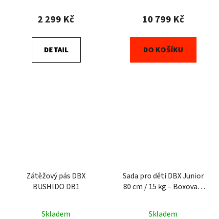
2 299 Kč
10 799 Kč
DETAIL
DO KOŠÍKU
Zátěžový pás DBX
Sada pro děti DBX Junior
BUSHIDO DB1
80 cm / 15 kg – Boxovací
pytel + rukavice 6 oz +
boxovací míček
Skladem
Skladem