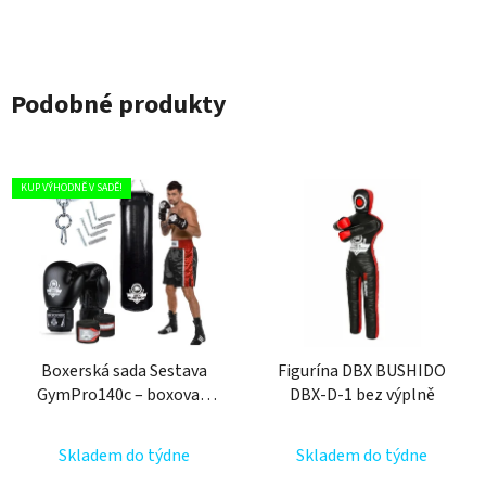
Podobné produkty
KUP VÝHODNĚ V SADĚ!
Boxerská sada Sestava
Figurína DBX BUSHIDO
GymPro140c – boxovací
DBX-D-1 bez výplně
pytel 140 cm / 40 kg +
boxerské rukavice 12 oz. +
Skladem do týdne
Skladem do týdne
montáž + omotávka