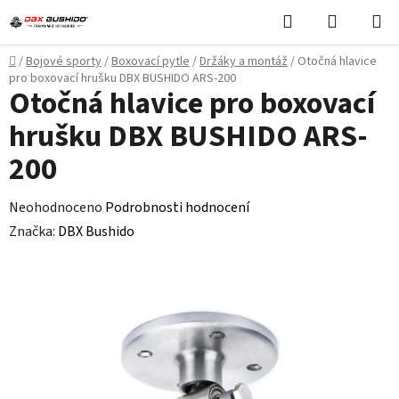
Přejít
Hledat
NÁKUPN
na
KOŠÍK
obsah
Domů
/
Bojové sporty
/
Boxovací pytle
/
Držáky a montáž
/
Otočná hlavice
pro boxovací hrušku DBX BUSHIDO ARS-200
Otočná hlavice pro boxovací
hrušku DBX BUSHIDO ARS-
200
Průměrné
Neohodnoceno
Podrobnosti hodnocení
hodnocení
Značka:
DBX Bushido
produktu
je
0,0
z
5
hvězdiček.