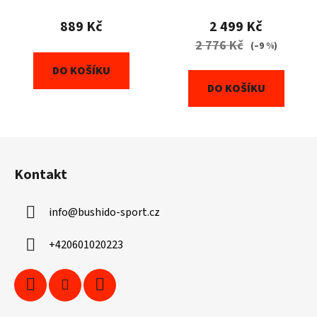
889 Kč
2 499 Kč
2 776 Kč
(–9 %)
DO KOŠÍKU
DO KOŠÍKU
Z
á
Kontakt
p
a
info
@
bushido-sport.cz
t
í
+420601020223