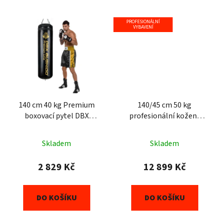
PROFESIONÁLNÍ
VYBAVENÍ
140 cm 40 kg Premium
140/45 cm 50 kg
boxovací pytel DBX
profesionální kožený
BUSHIDO
boxovací pytel DBX
BUSHIDO Sovereign
Skladem
Skladem
2 829 Kč
12 899 Kč
DO KOŠÍKU
DO KOŠÍKU