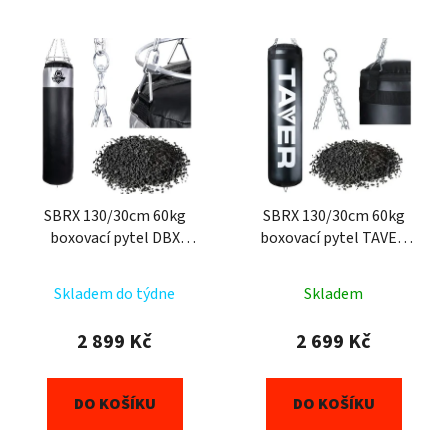
SBRX 130/30cm 60kg
SBRX 130/30cm 60kg
boxovací pytel DBX
boxovací pytel TAVER
BUSHIDO stříbrný
Bílý
Skladem do týdne
Skladem
2 899 Kč
2 699 Kč
DO KOŠÍKU
DO KOŠÍKU