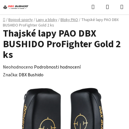
Přejít
Hledat
NÁKUPN
na
KOŠÍK
obsah
Domů
/
Bojové sporty
/
Lapy a bloky
/
Bloky PAO
/
Thajské lapy PAO DBX
BUSHIDO ProFighter Gold 2 ks
Thajské lapy PAO DBX
BUSHIDO ProFighter Gold 2
ks
Průměrné
Neohodnoceno
Podrobnosti hodnocení
hodnocení
Značka:
DBX Bushido
produktu
je
0,0
z
5
hvězdiček.