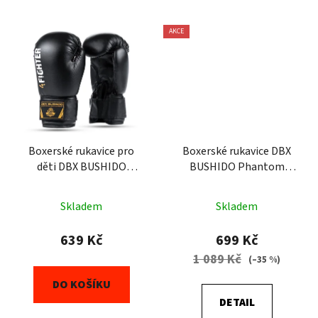
AKCE
Boxerské rukavice pro
Boxerské rukavice DBX
děti DBX BUSHIDO
BUSHIDO Phantom
4Fighter Black (ARB-
White (B-3W)
407v5) 6oz
Skladem
Skladem
639 Kč
699 Kč
1 089 Kč
(–35 %)
DO KOŠÍKU
DETAIL